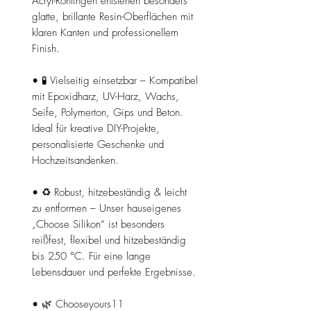
Acryl-Rohlingen entstehen besonders
glatte, brillante Resin-Oberflächen mit
klaren Kanten und professionellem
Finish.
• 🧪 Vielseitig einsetzbar – Kompatibel
mit Epoxidharz, UV-Harz, Wachs,
Seife, Polymerton, Gips und Beton.
Ideal für kreative DIY-Projekte,
personalisierte Geschenke und
Hochzeitsandenken.
• ♻️ Robust, hitzebeständig & leicht
zu entformen – Unser hauseigenes
„Choose Silikon“ ist besonders
reißfest, flexibel und hitzebeständig
bis 250 °C. Für eine lange
Lebensdauer und perfekte Ergebnisse.
• 🌿 Chooseyours11