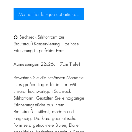
Me notifier lorsque cet article est disponible
💍 Sechseck Silikonform zur
Brautstrauß-Konservierung – zeitlose
Erinnerung in perfekter Form
Abmessungen 22x26cm 7cm Tiefe!
Bewahren Sie die schönsten Momente
Ihres großen Tages für immer: Mit
unserer hochwertigen Sechseck
Silikonform. Gestalten Sie einzigartige
Erinnerungsstücke aus Ihrem
Brautstrauß – stilvoll, modern und
langlebig. Die klare geometrische
Form setzt getrocknete Blüten, Blätter
oder kleine Andenken perfekt in Szene