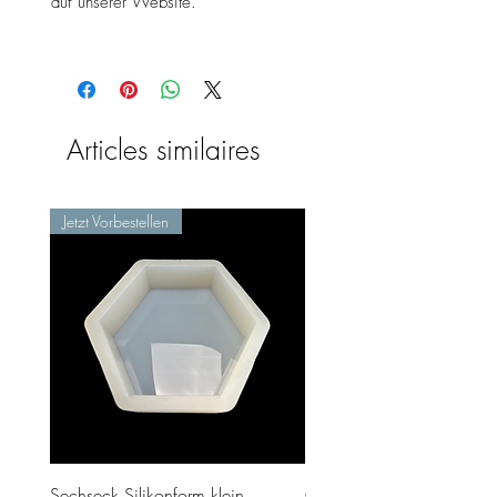
auf unserer Website.
Articles similaires
Jetzt Vorbestellen
Sechseck Silikonform klein
Geschenk Stecker 10cm 