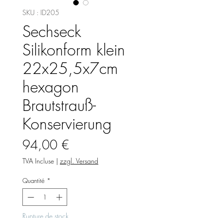
SKU : ID205
Sechseck
Silikonform klein
22x25,5x7cm
hexagon
Brautstrauß-
Konservierung
Prix
94,00 €
TVA Incluse
|
zzgl. Versand
Quantité
*
Rupture de stock