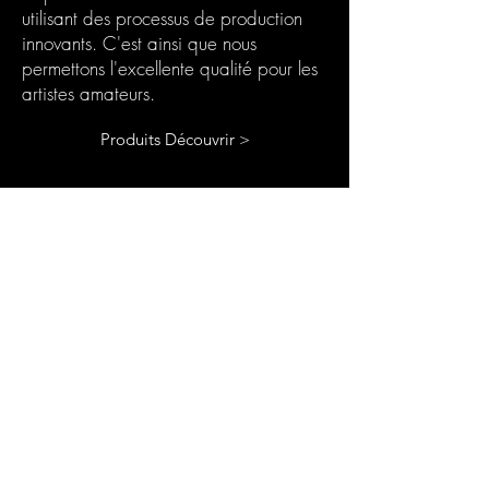
utilisant des processus de production
innovants. C'est ainsi que nous
permettons l'excellente qualité pour les
artistes amateurs.
Produits Découvrir >
Votre Box Abonnement
Résine
Le coffret d'abonnement Chooseyours11
est le cadeau idéal pour vous-même ou
pour toute personne passionnée de
bricolage. Chaque mois, un nouveau défi
passionnant dans le domaine de l'art de la
résine vous attend. Notre boîte
d'abonnement est parfaite pour ceux qui
recherchent de nouveaux projets