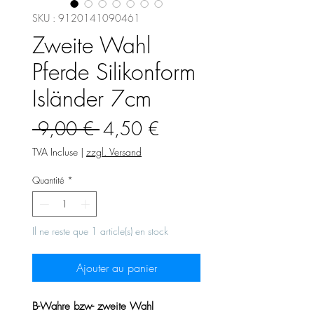
SKU : 9120141090461
Zweite Wahl
Pferde Silikonform
Isländer 7cm
Prix
Prix
 9,00 € 
4,50 €
original
promotionnel
TVA Incluse
|
zzgl. Versand
Quantité
*
Il ne reste que 1 article(s) en stock
Ajouter au panier
B-Wahre bzw- zweite Wahl