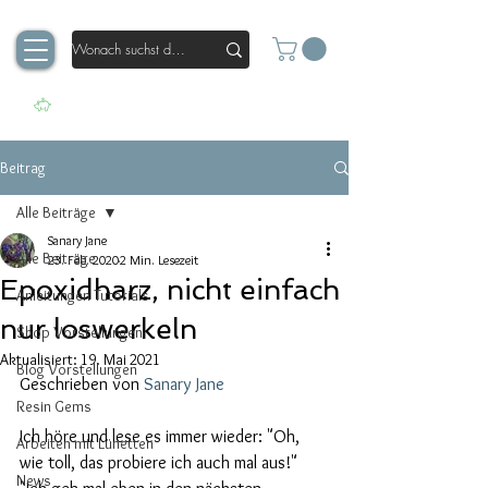
Beitrag
Alle Beiträge
Sanary Jane
Alle Beiträge
23. Feb. 2020
2 Min. Lesezeit
Epoxidharz, nicht einfach
Anleitungen Tutorials
nur loswerkeln
Shop Vorstellungen
Aktualisiert:
19. Mai 2021
Blog Vorstellungen
Geschrieben von 
Sanary Jane
Resin Gems
Ich höre und lese es immer wieder: "Oh, 
Arbeiten mit Lünetten
wie toll, das probiere ich auch mal aus!" 
News