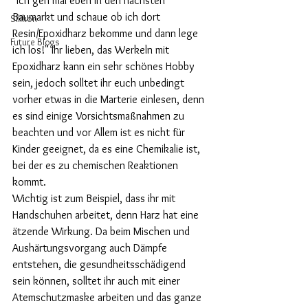
"Ich geh mal eben in den nächsten 
Baumarkt und schaue ob ich dort 
Silikon
Resin/Epoxidharz bekomme und dann lege 
Future Blogs
ich los!" Ihr lieben, das Werkeln mit 
Epoxidharz kann ein sehr schönes Hobby 
sein, jedoch solltet ihr euch unbedingt 
vorher etwas in die Marterie einlesen, denn 
es sind einige Vorsichtsmaßnahmen zu 
beachten und vor Allem ist es nicht für 
Kinder geeignet, da es eine Chemikalie ist, 
bei der es zu chemischen Reaktionen 
kommt.
Wichtig ist zum Beispiel, dass ihr mit 
Handschuhen arbeitet, denn Harz hat eine 
ätzende Wirkung. Da beim Mischen und 
Aushärtungsvorgang auch Dämpfe 
entstehen, die gesundheitsschädigend 
sein können, solltet ihr auch mit einer 
Atemschutzmaske arbeiten und das ganze 