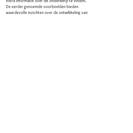
extra informatie over dit onderwerp te vinden. 
De eerder genoemde voorbeelden bieden 
waardevolle inzichten over de ontwikkeling van 
de sector.
Gefällt mir
Antworten