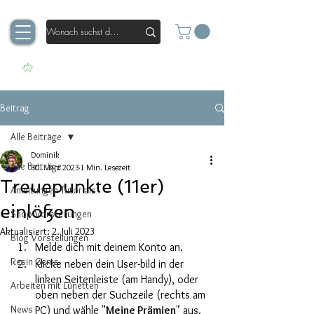
Beitrag
Alle Beiträge
Dominik
Alle Beiträge
30. März 2023
1 Min. Lesezeit
Treuepunkte (11er)
Anleitungen Tutorials
einlößen
Shop Vorstellungen
Aktualisiert:
2. Juli 2023
Blog Vorstellungen
Melde dich mit deinem Konto an.
Resin Gems
Klicke neben dein User-bild in der 
linken Seitenleiste (am Handy), oder 
Arbeiten mit Lünetten
oben neben der Suchzeile (rechts am 
News
PC) und wähle "
Meine Prämien
" aus.