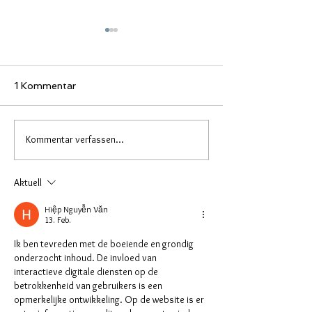
1 Kommentar
Kommentar verfassen...
Terminkalender für
Individuelle Si
Resin Artists 2026
anfertigen las
Aktuell
Hiệp Nguyễn Văn
13. Feb.
Ik ben tevreden met de boeiende en grondig 
onderzocht inhoud. De invloed van 
interactieve digitale diensten op de 
betrokkenheid van gebruikers is een 
opmerkelijke ontwikkeling. Op de website is er 