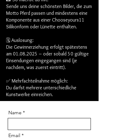
Sende uns deine schönsten Bilder, die zum
Motto Pferd passen und mindestens eine
Komponente aus einer Chooseyours11
Silikonform oder Lünette enthalten.
🗓️ Auslosung:
Die Gewinnerziehung erfolgt spätestens
am 01.08.2025 – oder sobald 50 gültige
Einsendungen eingegangen sind (je
nachdem, was zuerst eintritt).
✅ Mehrfachteilnahme möglich:
Du darfst mehrere unterschiedliche
Kunstwerke einreichen.
Name
Email