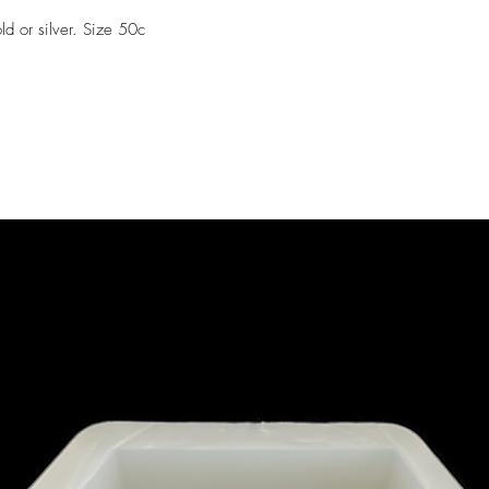
ld or silver. Size 50c