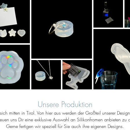
Unsere Produktion
ich mitten in Tirol. Von hier aus werden der Großteil unserer Desig
reuen uns Dir eine exklusive Auswahl an Silikonfromen anbieten zu d
Gerne fertigen wir speziell für Sie auch ihre eigenen Designs.