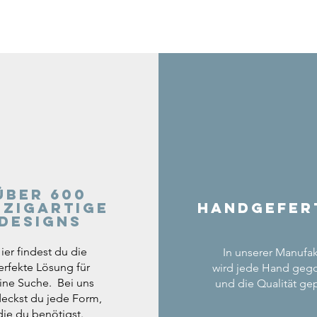
Über 600
nzigartige
Handgefer
Designs
ier findest du die
In unserer Manufak
erfekte Lösung für
wird jede Hand geg
ine Suche. Bei uns
und die Qualität gep
eckst du jede Form,
die du benötigst.