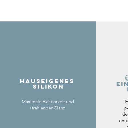
Hauseigenes
ei
Silikon
Maximale Haltbarkeit und
H
strahlender Glanz.
p
de
entd