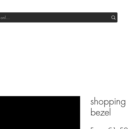
Shop All DIY
Sale
SUB Box
Blog
Our Production
shopping 
bezel