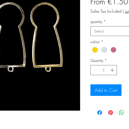
From
€1.50
Sales Tax Included
|
zz
quantity
*
Select
colour
*
Quantity
*
Add to Cart