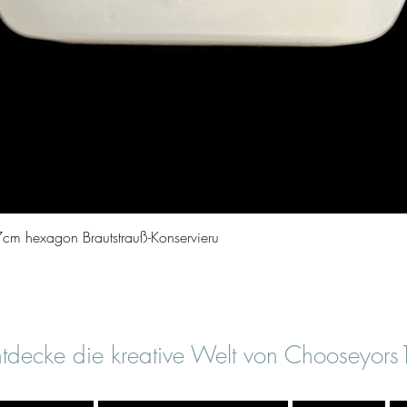
Quick View
cm hexagon Brautstrauß-Konservieru
tdecke die kreative Welt von Chooseyor