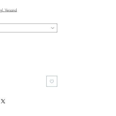
Sale
Price
gl. Versand