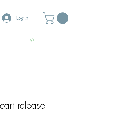
Log In
More
View points
cart release