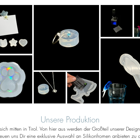
Unsere Produktion
ich mitten in Tirol. Von hier aus werden der Großteil unserer Desig
reuen uns Dir eine exklusive Auswahl an Silikonfromen anbieten zu d