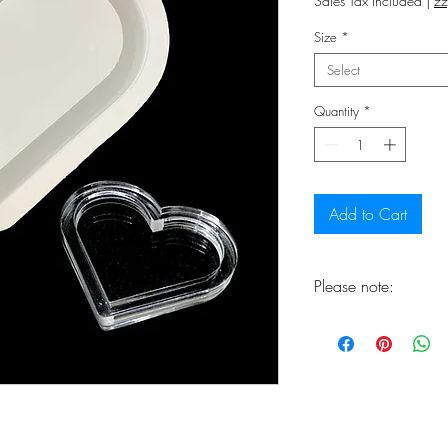
Sales Tax Included
|
zz
Size
*
Select
Quantity
*
Add to Cart
Please note:
Please note: Due to 
silicone mold, a sma
of the finished cast
This is particularly 
castings. Thanks to 
guarantee the excep