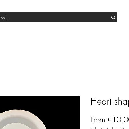
Shop All DIY
Sale
SUB Box
Blog
Our Production
Heart sha
From
€10.0