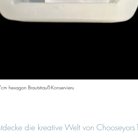
Quick View
cm hexagon Brautstrauß-Konservieru
tdecke die kreative Welt von Chooseyor