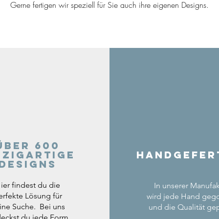
Gerne fertigen wir speziell für Sie auch ihre eigenen Designs.
Über 600
nzigartige
Handgefer
Designs
ier findest du die
In unserer Manufak
erfekte Lösung für
wird jede Hand geg
ine Suche. Bei uns
und die Qualität gep
eckst du jede Form,