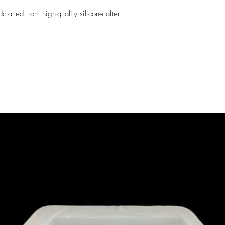
accept this small imp
rafted from high-quality silicone after
best possible surface
market.