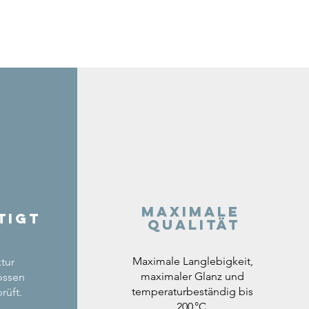
Maximale
tigt
Qualität
Maximale Langlebigkeit,
tur
maximaler Glanz und
ossen
temperaturbeständig bis
rüft.
200 °C.