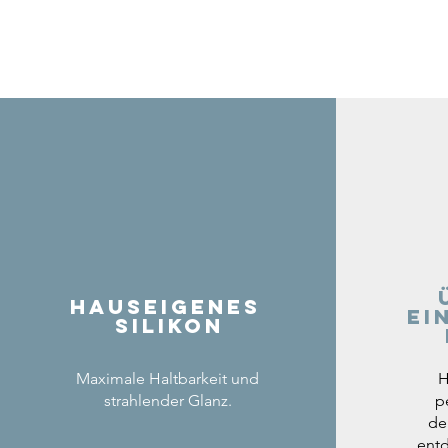
Hauseigenes
ei
Silikon
Maximale Haltbarkeit und
H
strahlender Glanz.
p
de
entd