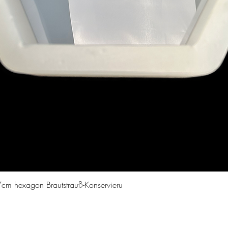
Quick View
cm hexagon Brautstrauß-Konservieru