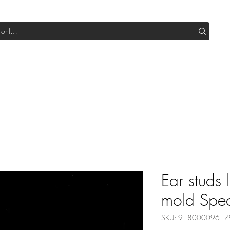
Shop All DIY
Sale
SUB Box
Blog
Our Production
Ear studs 
mold Speci
SKU: 91800009617