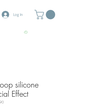
Log In
More
View points
loop silicone
al Effect
90