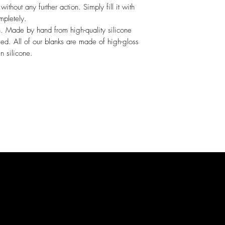
without any further action. Simply fill it with
mpletely.
n. Made by hand from high-quality silicone
ved. All of our blanks are made of high-gloss
n silicone.