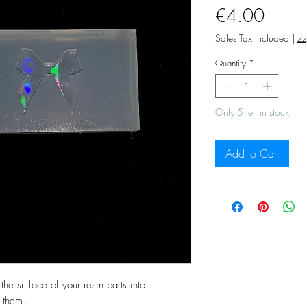
Price
€4.00
Sales Tax Included
|
zz
Quantity
*
Only 5 left in stock
Add to Cart
the surface of your resin parts into
s them.