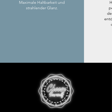
Maximale Haltbarkeit und
H
strahlender Glanz.
p
de
entd