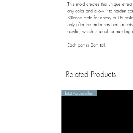
This mold creates this unique effect 
any color and allow it to harden co
Silicone mold for epoxy or UV resi
only after the order has been recei
acrylic, which is ideal for molding i
Each part is 2cm tall.
Related Products
Jetzt Vorbestellen