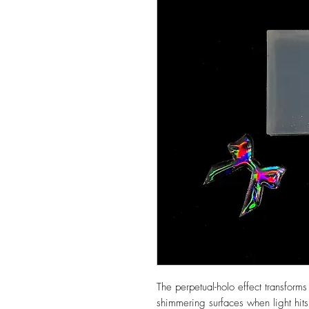
The perpetual-holo effect transforms 
shimmering surfaces when light hit