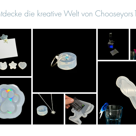
tdecke die kreative Welt von Chooseyor