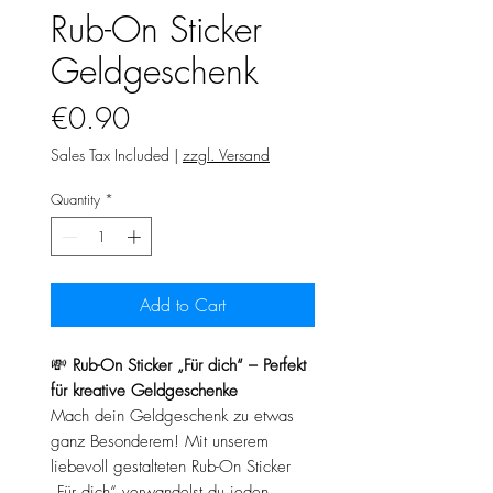
Rub-On Sticker
Geldgeschenk
Price
€0.90
Sales Tax Included
|
zzgl. Versand
Quantity
*
Add to Cart
💸
Rub-On Sticker „Für dich“ – Perfekt
für kreative Geldgeschenke
Mach dein Geldgeschenk zu etwas
ganz Besonderem! Mit unserem
liebevoll gestalteten Rub-On Sticker
„Für dich“ verwandelst du jeden