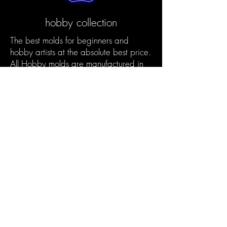
hobby collection
The best molds for beginners and
hobby artists at the absolute best price.
All Hobby molds are manufactured in
our eco-friendly process using
innovative production processes. In this
way, we also enable the outstanding
quality for hobby artists.
Products Discover &gt;
Your resin subscription
box
The Chooseyours11 subscription box is
the ideal gift for yourself or for anyone