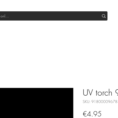
Shop All DIY
Sale
SUB Box
Blog
Our Production
UV torch 
SKU: 91800009678
Price
€4.95