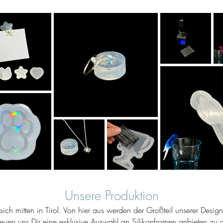
Unsere Produktion
ich mitten in Tirol. Von hier aus werden der Großteil unserer Desig
reuen uns Dir eine exklusive Auswahl an Silikonfromen anbieten zu d