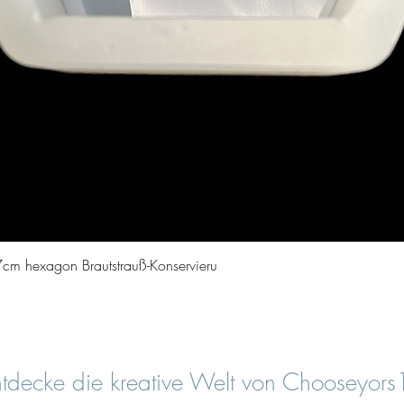
Quick View
cm hexagon Brautstrauß-Konservieru
tdecke die kreative Welt von Chooseyor