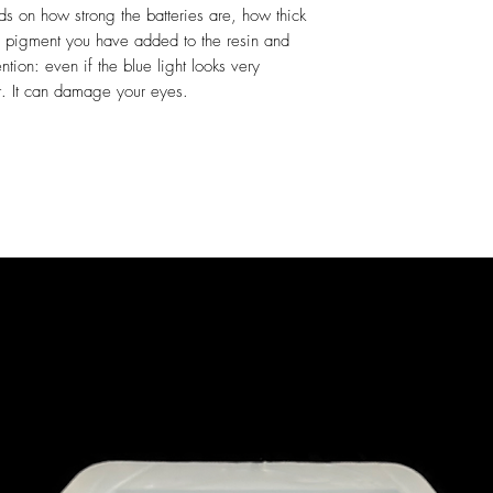
ds on how strong the batteries are, how thick
h pigment you have added to the resin and
ntion: even if the blue light looks very
 it. It can damage your eyes.