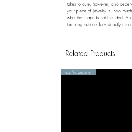
takes to cure, however, also depen
your piece of jewelry is, how muc
what the shape is not included. Atte
tempting - do not look directly into
Related Products
Jetzt Vorbestellen