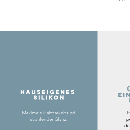
Hauseigenes
ei
Silikon
Maximale Haltbarkeit und
H
strahlender Glanz.
p
de