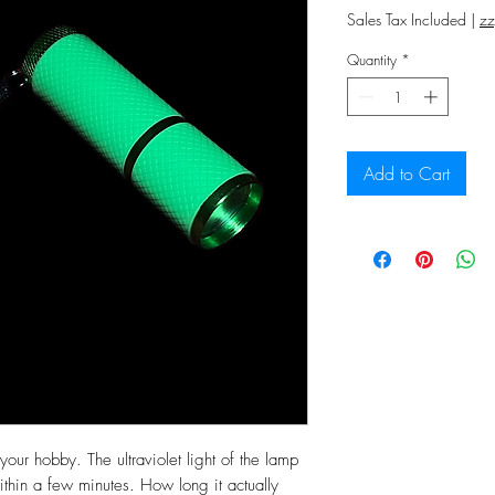
Sales Tax Included
|
zz
Quantity
*
Add to Cart
 your hobby. The ultraviolet light of the lamp
ithin a few minutes. How long it actually