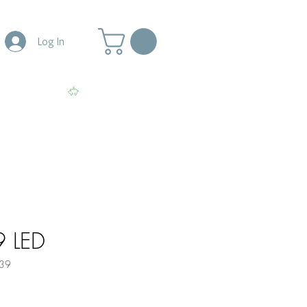
Log In
More
View points
9 LED
39