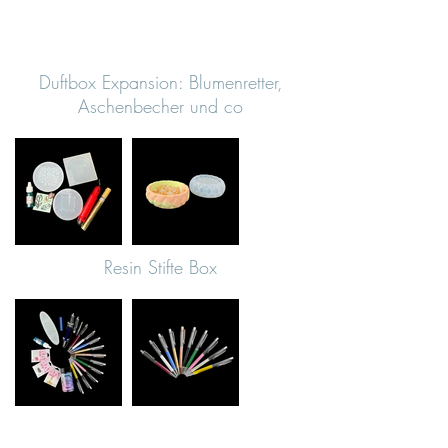
Duftbox Expansion: Blumenretter,
Aschenbecher und co
Resin Stifte Box