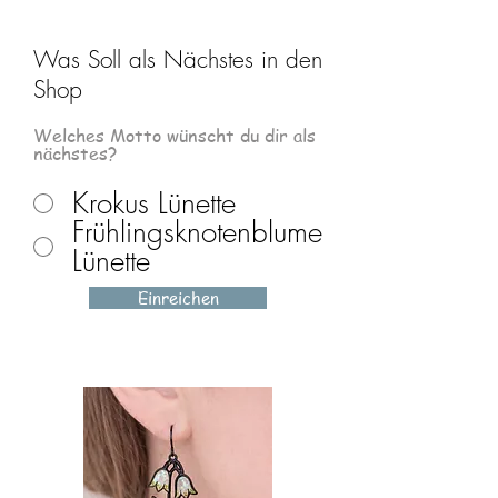
Kostenloser Adventskalender im wert
Was Soll als Nächstes in den
von 119€
Shop
Kostenlose Teilnahme an allen Online
Workshops
Welches Motto wünscht du dir als
nächstes?
Kostenlose Teilnahme an
Krokus Lünette
Ausgewählten Online Selbstlernkursen
Frühlingsknotenblume
Lünette
Einreichen