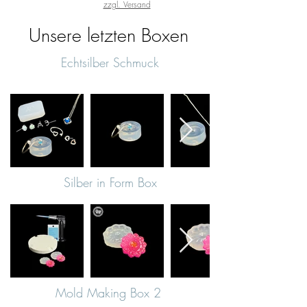
zzgl. Versand
Unsere letzten Boxen
Echtsilber Schmuck
Silber in Form Box
Mold Making Box 2