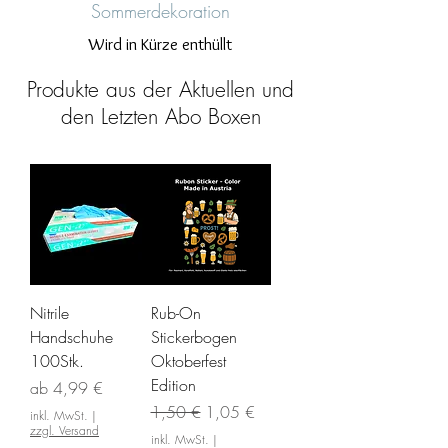
Sommerdekoration
Wird in Kürze enthüllt
Produkte aus der Aktuellen und
den Letzten Abo Boxen
Nitrile
Rub-On
Handschuhe
Stickerbogen
100Stk.
Oktoberfest
Edition
Sale-Preis
ab
4,99 €
Standardpreis
Sale-Preis
1,50 €
1,05 €
inkl. MwSt.
|
zzgl. Versand
inkl. MwSt.
|