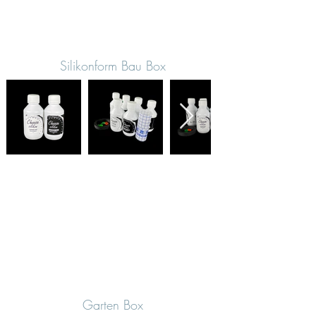
Silikonform Bau Box
Garten Box