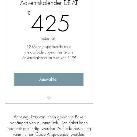
Adventskalender DE-AT
425€
425
€
jedes Jahr
12 Monate spannende neue
Herausforderungen. Plus Gratis
Adventskalender im wert von 119€
Auswählen
Monatliche Abo-BOX bis zu 35%
günstiger als regulärer Preis
Achtung: Das von ihnen gewählte Paket
verlängert sich automatisch. Das Paket kann
12 Monate jedes Monat neue
jederzeit gekündigt werden. Auf jede Bestellung
Produkte
kann nur ein Code Angewendet werden.