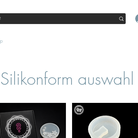
op
Sale
Abo Box
Blog
Werde Partner
Workshop
Silikonform auswahl 