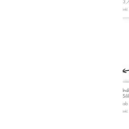
Pre
3,
inkl
Ind
Sil
Sal
a
inkl