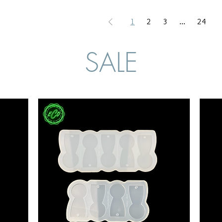
1
2
3
...
24
SALE