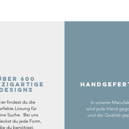
Über 600
nzigartige
Handgefer
Designs
ier findest du die
In unserer Manufak
erfekte Lösung für
wird jede Hand geg
ine Suche. Bei uns
und die Qualität gep
eckst du jede Form,
die du benötigst.