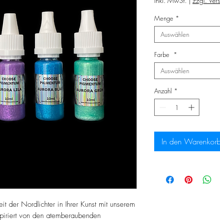
inkl. MwSt.
|
zzgl. Ver
Menge
*
Auswählen
Farbe
*
Auswählen
Anzahl
*
In den Warenkor
t der Nordlichter in Ihrer Kunst mit unserem
nspiriert von den atemberaubenden