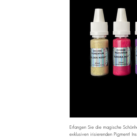
Erfangen Sie die magische Schönhei
exklusiven irisierenden Pigment! I