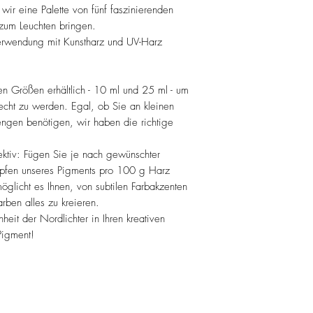
ir eine Palette von fünf faszinierenden
 zum Leuchten bringen.
 Verwendung mit Kunstharz und UV-Harz
hen Größen erhältlich - 10 ml und 25 ml - um
recht zu werden. Egal, ob Sie an kleinen
engen benötigen, wir haben die richtige
ektiv: Fügen Sie je nach gewünschter
Tropfen unseres Pigments pro 100 g Harz
öglicht es Ihnen, von subtilen Farbakzenten
arben alles zu kreieren.
heit der Nordlichter in Ihren kreativen
Pigment!