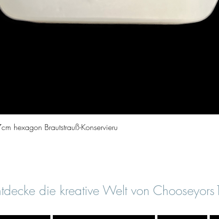
Schnellansicht
cm hexagon Brautstrauß-Konservieru
tdecke die kreative Welt von Chooseyor