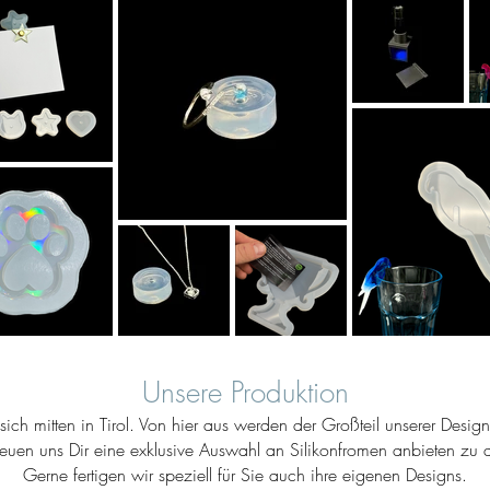
Unsere Produktion
ich mitten in Tirol. Von hier aus werden der Großteil unserer Desig
reuen uns Dir eine exklusive Auswahl an Silikonfromen anbieten zu d
Gerne fertigen wir speziell für Sie auch ihre eigenen Designs.