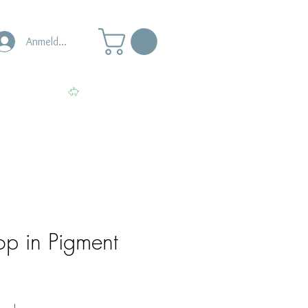
Anmelden
s
Punkte ansehen
op in Pigment
le-
eis