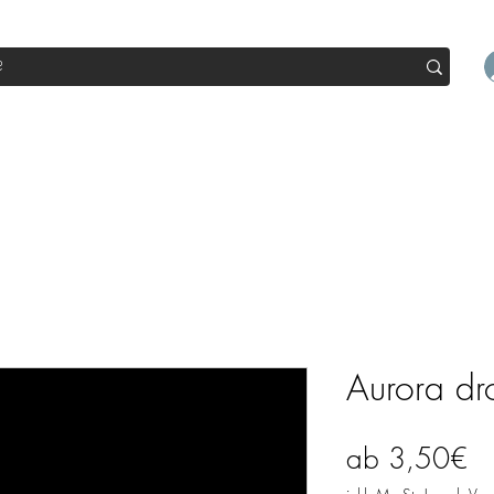
op
Sale
Abo Box
Blog
Werde Partner
Workshop
Aurora dr
Sa
ab
3,50€
Pr