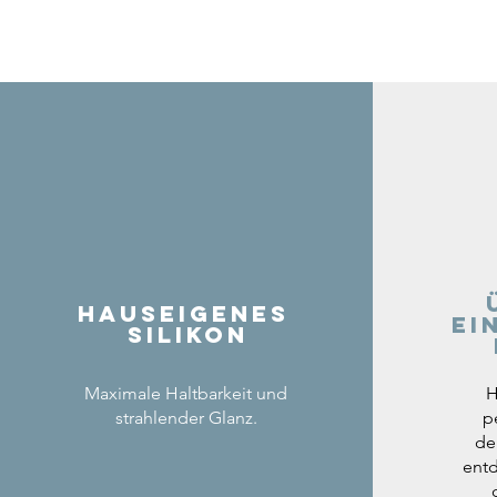
Hauseigenes
ei
Silikon
Maximale Haltbarkeit und
H
strahlender Glanz.
p
de
entd