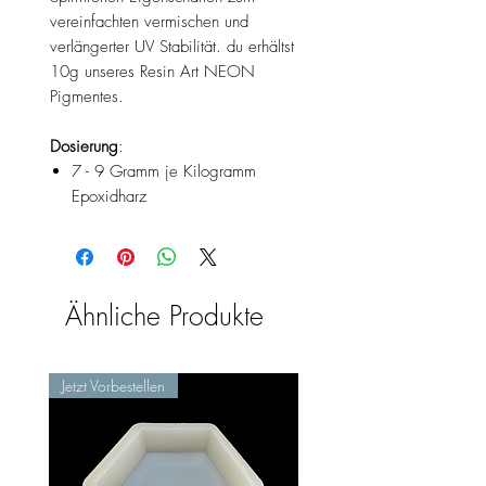
vereinfachten vermischen und
verlängerter UV Stabilität. du erhältst
10g unseres Resin Art NEON
Pigmentes.
Dosierung
:
7 - 9 Gramm je Kilogramm
Epoxidharz
Ähnliche Produkte
Jetzt Vorbestellen