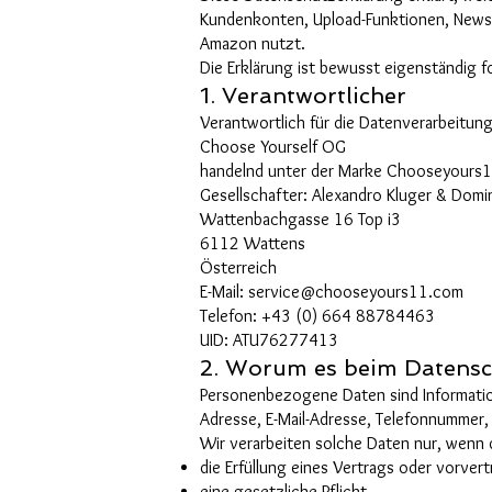
Kundenkonten, Upload-Funktionen, Newsle
Amazon nutzt.
Die Erklärung ist bewusst eigenständig 
1. Verantwortlicher
Verantwortlich für die Datenverarbeitung 
Choose Yourself OG
handelnd unter der Marke Chooseyours
Gesellschafter: Alexandro Kluger & Domi
Wattenbachgasse 16 Top i3
6112 Wattens
Österreich
E-Mail:
service@chooseyours11.com
Telefon: +43 (0) 664 88784463
UID: ATU76277413
2. Worum es beim Datensc
Personenbezogene Daten sind Informatio
Adresse, E-Mail-Adresse, Telefonnummer,
Wir verarbeiten solche Daten nur, wenn 
die Erfüllung eines Vertrags oder vorve
eine gesetzliche Pflicht,