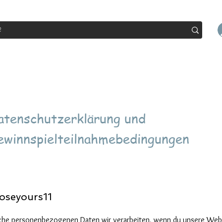
op
Sale
Abo Box
Blog
Werde Partner
Workshop
atenschutzerklärung und
ewinnspielteilnahmebedingungen
g
oseyours11
lche personenbezogenen Daten wir verarbeiten, wenn du unsere Webs