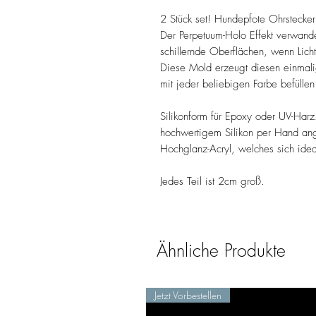
2 Stück set! Hundepfote Ohrstecker
Der Perpetuum-Holo Effekt verwandel
schillernde Oberflächen, wenn Licht d
Diese Mold erzeugt diesen einmalig
mit jeder beliebigen Farbe befüllen
Silikonform für Epoxy oder UV-Harz
hochwertigem Silikon per Hand ange
Hochglanz-Acryl, welches sich ide
Jedes Teil ist 2cm groß.
Ähnliche Produkte
Jetzt Vorbestellen