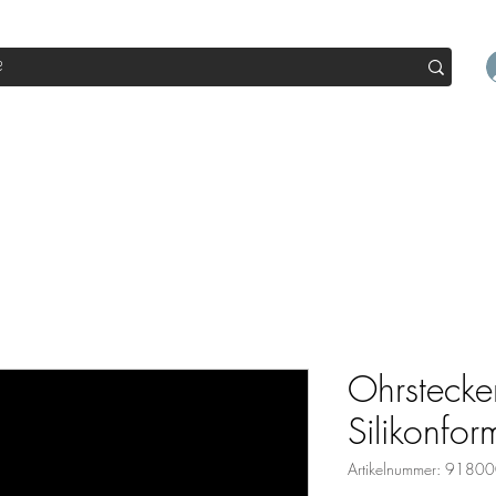
op
Sale
Abo Box
Blog
Werde Partner
Workshop
Ohrstecke
Silikonfor
Artikelnummer: 918