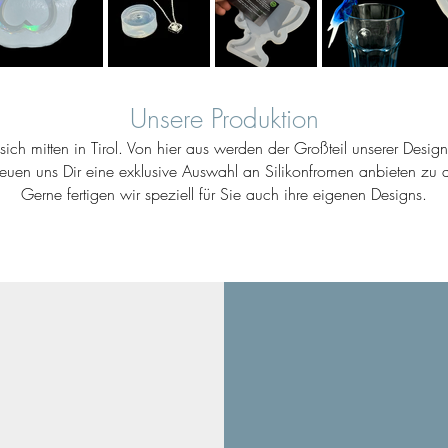
Unsere Produktion
ich mitten in Tirol. Von hier aus werden der Großteil unserer Desig
reuen uns Dir eine exklusive Auswahl an Silikonfromen anbieten zu d
Gerne fertigen wir speziell für Sie auch ihre eigenen Designs.