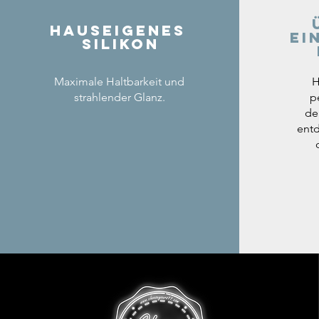
Hauseigenes
ei
Silikon
Maximale Haltbarkeit und
H
strahlender Glanz.
p
de
entd