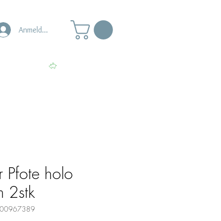
Anmelden
s
Punkte ansehen
r Pfote holo
m 2stk
0000967389