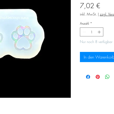
Preis
7,02 €
inkl. MwSt.
|
zzgl. Ver
Anzahl
*
Nur noch 8 verfügbar
In den Warenkor