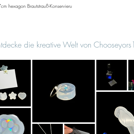
Schnellansicht
cm hexagon Brautstrauß-Konservieru
tdecke die kreative Welt von Chooseyor