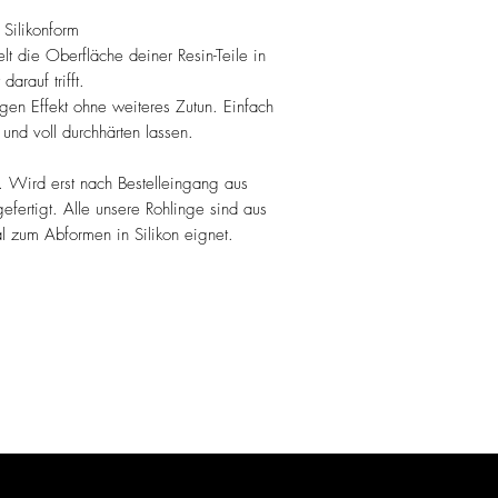
 Silikonform
t die Oberfläche deiner Resin-Teile in
arauf trifft.
en Effekt ohne weiteres Zutun. Einfach
 und voll durchhärten lassen.
. Wird erst nach Bestelleingang aus
fertigt. Alle unsere Rohlinge sind aus
al zum Abformen in Silikon eignet.