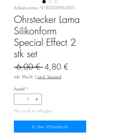
Artikelnummer: 9180000962001
Ohrstecker Lama
Silikonform
Special Effect 2
stk set
Standardpreis
Sale-
 6,00 € 
4,80 €
Preis
inkl. MwSt.
|
zzgl. Versand
Anzahl
*
Nur noch 4 verfügbar
In den Warenkorb