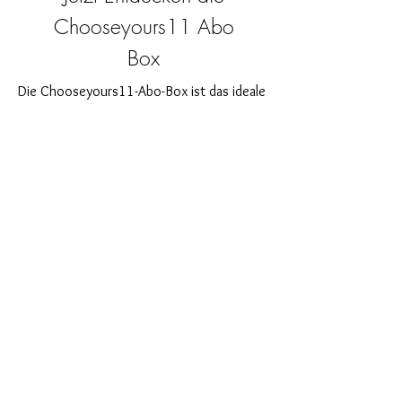
Chooseyours11 Abo
Box
Die Chooseyours11-Abo-Box ist das ideale
Geschenk für sich selbst oder für alle, die
leidenschaftlich gerne basteln. Jeden
Monat erwartet Sie eine neue, spannende
Herausforderung aus dem Bereich Resin-
Kunst. Unsere Abo-Box ist perfekt für
diejenigen, die in ihrem Bastelzimmer nach
neuen spannenden Projekten suchen. Als
Abonnent profitieren Sie nicht nur als
Erster von unseren brandneuen Produkten,
sondern genießen auch einen Rabatt von
bis zu 35%. Unsere Abo-Boxen sind für
ambitionierte Anfänger geignet, aber sie
sind nicht für absolute Neulinge gedacht.