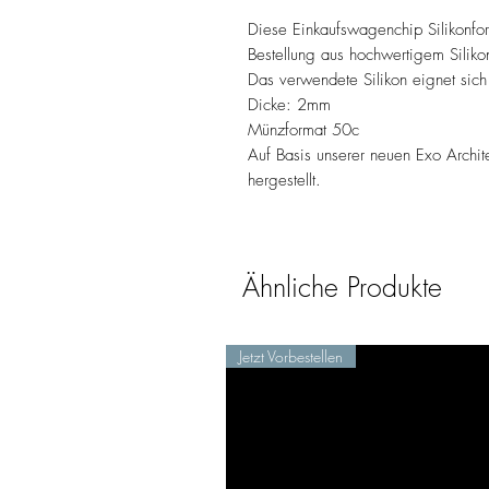
Diese Einkaufswagenchip Silikonf
Bestellung aus hochwertigem Siliko
Das verwendete Silikon eignet sich
Dicke: 2mm
Münzformat 50c
Auf Basis unserer neuen Exo Archit
hergestellt.
Ähnliche Produkte
Jetzt Vorbestellen