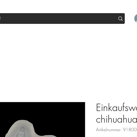
op
Sale
Abo Box
Blog
Werde Partner
Workshop
Einkaufs
chihuahua
Artikelnummer: 918