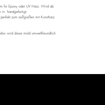
orm für Epoxy oder UV Harz. Wird ab
n in handgefertigt.
 perfekt zum außgießen mit Kunstharz.
ektur wird diese mold umweltfreundlich