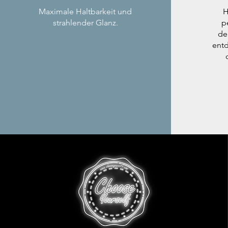
Maximale Haltbarkeit und
H
strahlender Glanz.
p
de
entd