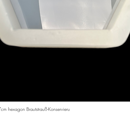
Schnellansicht
cm hexagon Brautstrauß-Konservieru