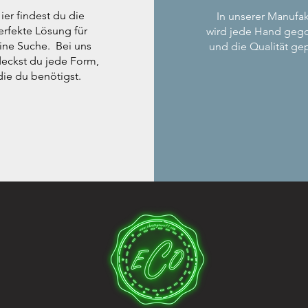
ier findest du die
In unserer Manufak
erfekte Lösung für
wird jede Hand geg
ine Suche. Bei uns
und die Qualität gep
eckst du jede Form,
die du benötigst.