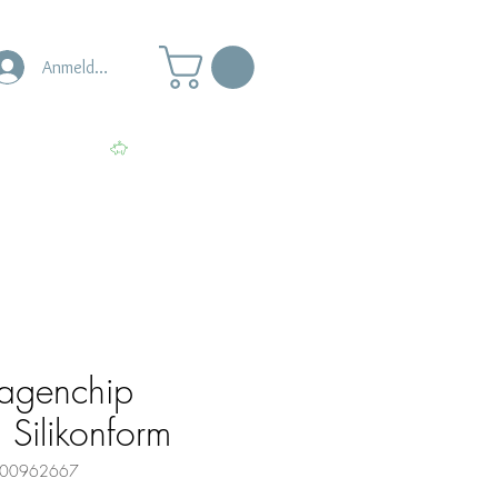
Anmelden
s
Punkte ansehen
wagenchip
 Silikonform
0000962667