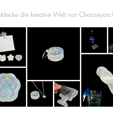
tdecke die kreative Welt von Chooseyor