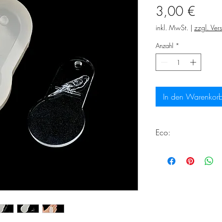
Preis
3,00 €
inkl. MwSt.
|
zzgl. Ver
Anzahl
*
In den Warenkor
Eco:
Dieses Produkt erfüll
Herstellung von Eco
Weiter Informationen
https://www.choos
silikonformen