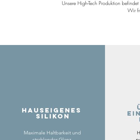
Unsere High-Tech Produktion befindet s
Wir f
Hauseigenes
ei
Silikon
Maximale Haltbarkeit und
H
strahlender Glanz.
p