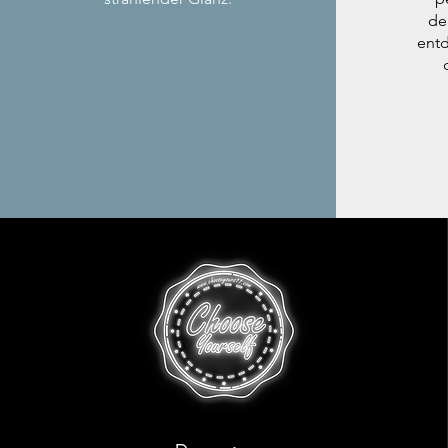
de
entd