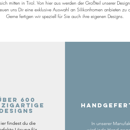
ich mitten in Tirol. Von hier aus werden der Großteil unserer Desig
reuen uns Dir eine exklusive Auswahl an Silikonfromen anbieten zu d
Gerne fertigen wir speziell für Sie auch ihre eigenen Designs.
Über 600
nzigartige
Handgefer
Designs
ier findest du die
In unserer Manufak
erfekte Lösung für
wird jede Hand geg