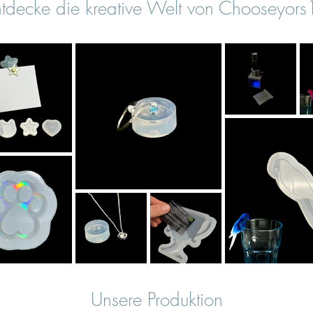
tdecke die kreative Welt von Chooseyor
Unsere Produktion