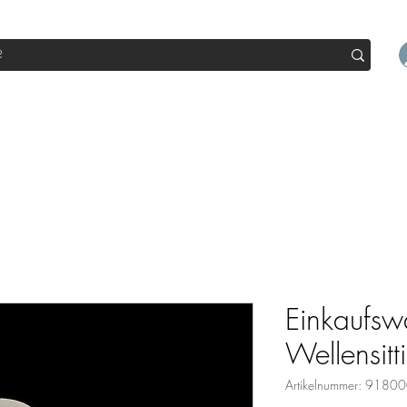
op
Sale
Abo Box
Blog
Werde Partner
Workshop
Einkaufs
Wellensitt
Artikelnummer: 918