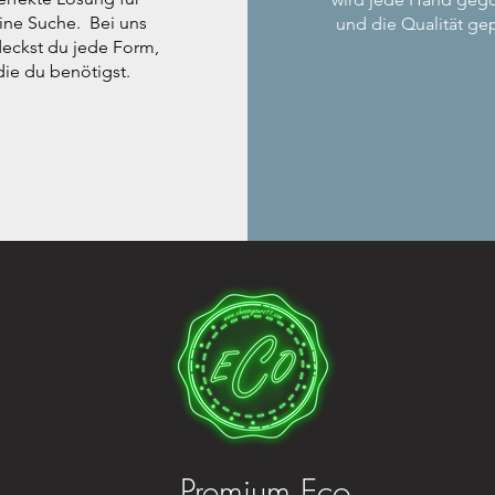
ine Suche. Bei uns
und die Qualität gep
eckst du jede Form,
die du benötigst.
Premium Eco