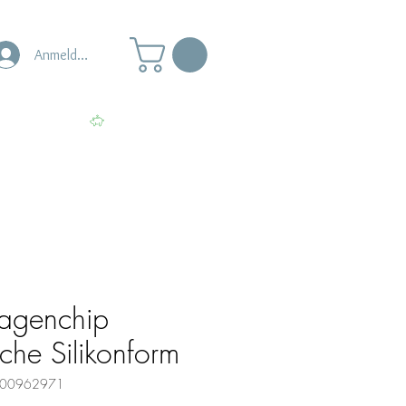
Anmelden
s
Punkte ansehen
wagenchip
iche Silikonform
0000962971