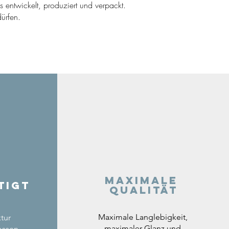
ns entwickelt, produziert und verpackt.
ürfen.
Maximale
tigt
Qualität
Maximale Langlebigkeit,
tur
maximaler Glanz und
ossen