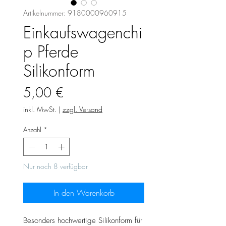
Artikelnummer: 9180000960915
Einkaufswagenchi
p Pferde
Silikonform
Preis
5,00 €
inkl. MwSt.
|
zzgl. Versand
Anzahl
*
Nur noch 8 verfügbar
In den Warenkorb
Besonders hochwertige Silikonform für