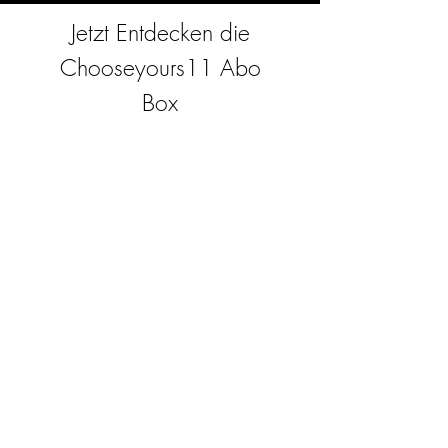
Jetzt Entdecken die
Chooseyours11 Abo
Box
Die Chooseyours11-Abo-Box ist das ideale
Geschenk für sich selbst oder für alle, die
leidenschaftlich gerne basteln. Jeden
Monat erwartet Sie eine neue, spannende
Herausforderung aus dem Bereich Resin-
Kunst. Unsere Abo-Box ist perfekt für
diejenigen, die in ihrem Bastelzimmer nach
neuen spannenden Projekten suchen. Als
Abonnent profitieren Sie nicht nur als
Erster von unseren brandneuen Produkten,
sondern genießen auch einen Rabatt von
bis zu 35%. Unsere Abo-Boxen sind für
ambitionierte Anfänger geignet, aber sie
sind nicht für absolute Neulinge gedacht.