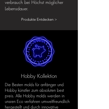
verbrauch bei Höchst möglicher
Lebensdauer.
Produkte Entdecken >
Hobby Kollektion
Die Besten molds für anfänger und
Hobby künstler zum absoluten best
preis. Alle Hobby molds werden in
unsren Eco verfahren umweltfreundlich
hergestellt und durch innovative