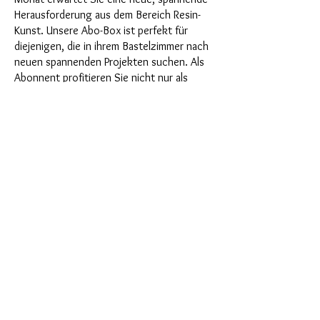
Herausforderung aus dem Bereich Resin-
Kunst. Unsere Abo-Box ist perfekt für
diejenigen, die in ihrem Bastelzimmer nach
neuen spannenden Projekten suchen. Als
Abonnent profitieren Sie nicht nur als
Erster von unseren brandneuen Produkten,
sondern genießen auch einen Rabatt von
bis zu 35%. Unsere Abo-Boxen sind für
ambitionierte Anfänger geignet, aber sie
sind nicht für absolute Neulinge gedacht.