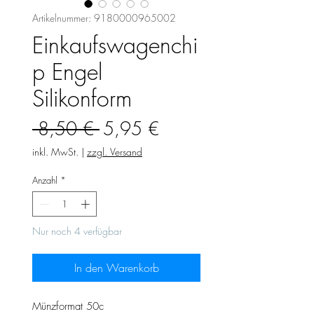
Artikelnummer: 9180000965002
Einkaufswagenchi
p Engel
Silikonform
Standardpreis
Sale-
 8,50 € 
5,95 €
Preis
inkl. MwSt.
|
zzgl. Versand
Anzahl
*
Nur noch 4 verfügbar
In den Warenkorb
Münzformat 50c