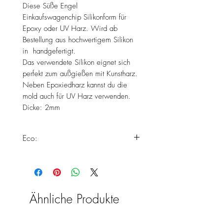
Diese Süße Engel
Einkaufswagenchip Silikonform für
Epoxy oder UV Harz. Wird ab
Bestellung aus hochwertigem Silikon
in handgefertigt.
Das verwendete Silikon eignet sich
perfekt zum außgießen mit Kunstharz.
Neben Epoxiedharz kannst du die
mold auch für UV Harz verwenden.
Dicke: 2mm
Eco:
Dieses Produkt erfüllt alle unsere
Standards zur Herstellung von Eco
Silikonformen.
Weiter Informationen findest du
Ähnliche Produkte
hier:
https://www.chooseyours11.com/