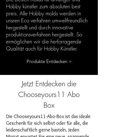
Hobby künstler zum absoluten best
preis. Alle Hobby molds werden in
unsren Eco verfahren umweltfreundlich
hergestellt und durch innovative
produktionsverfahren hergestellt. So
ermöglichen wir die herforragende
Qualität auch für Hobby Künstler.
Produkte Entdecken >
Jetzt Entdecken die
Chooseyours11 Abo
Box
Die Chooseyours11-Abo-Box ist das ideale
Geschenk für sich selbst oder für alle, die
leidenschaftlich gerne basteln. Jeden
Monat erwartet Sie eine neue, spannende