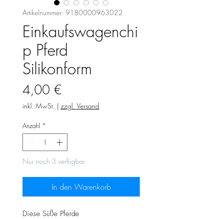
Artikelnummer: 9180000963022
Einkaufswagenchi
p Pferd
Silikonform
Preis
4,00 €
inkl. MwSt.
|
zzgl. Versand
Anzahl
*
Nur noch 3 verfügbar
In den Warenkorb
Diese Süße Pferde