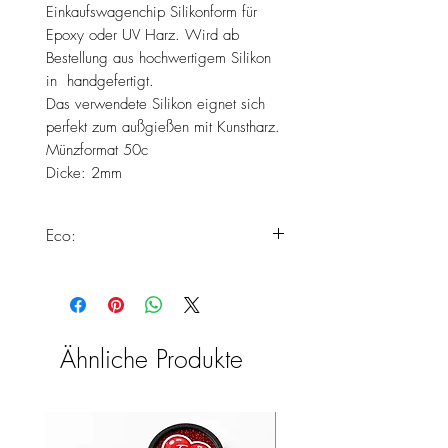
Einkaufswagenchip Silikonform für
Epoxy oder UV Harz. Wird ab
Bestellung aus hochwertigem Silikon
in handgefertigt.
Das verwendete Silikon eignet sich
perfekt zum außgießen mit Kunstharz.
Münzformat 50c
Dicke: 2mm
Eco:
Dieses Produkt erfüllt alle unsere
Standards zur Herstellung von Eco
Silikonformen.
Weiter Informationen findest du
Ähnliche Produkte
hier:
https://www.chooseyours11.com/
post/eco-silikonformen