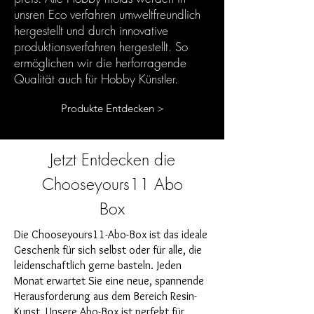
unsren Eco verfahren umweltfreundlich
hergestellt und durch innovative
produktionsverfahren hergestellt. So
ermöglichen wir die herforragende
Qualität auch für Hobby Künstler.
Produkte Entdecken >
Jetzt Entdecken die
Chooseyours11 Abo
Box
Die Chooseyours11-Abo-Box ist das ideale
Geschenk für sich selbst oder für alle, die
leidenschaftlich gerne basteln. Jeden
Monat erwartet Sie eine neue, spannende
Herausforderung aus dem Bereich Resin-
Kunst. Unsere Abo-Box ist perfekt für