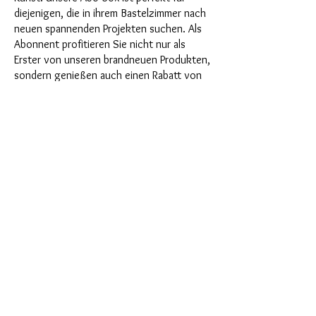
diejenigen, die in ihrem Bastelzimmer nach
neuen spannenden Projekten suchen. Als
Abonnent profitieren Sie nicht nur als
Erster von unseren brandneuen Produkten,
sondern genießen auch einen Rabatt von
bis zu 35%. Unsere Abo-Boxen sind für
ambitionierte Anfänger geignet, aber sie
sind nicht für absolute Neulinge gedacht.