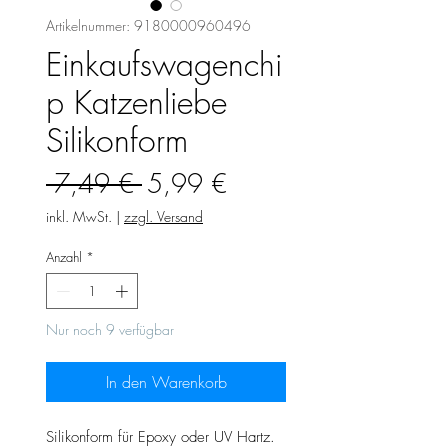
Artikelnummer: 9180000960496
Einkaufswagenchi
p Katzenliebe
Silikonform
Standardpreis
Sale-
 7,49 € 
5,99 €
Preis
inkl. MwSt.
|
zzgl. Versand
Anzahl
*
Nur noch 9 verfügbar
In den Warenkorb
Silikonform für Epoxy oder UV Hartz.