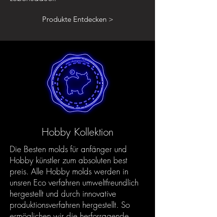
Produkte Entdecken >
Hobby Kollektion
Die Besten molds für anfänger und
Hobby künstler zum absoluten best
preis. Alle Hobby molds werden in
unsren Eco verfahren umweltfreundlich
hergestellt und durch innovative
produktionsverfahren hergestellt. So
ermöglichen wir die herforragende