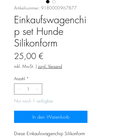
Artikelnummer: 9180000967877
Einkaufswagenchi
p set Hunde
Silikonform
Preis
25,00 €
inkl. MwSt.
|
zzgl. Versand
Anzahl
*
Nur noch 1 verfügbar
In den Warenkorb
Diese Einkaufswagenchip Silikonform