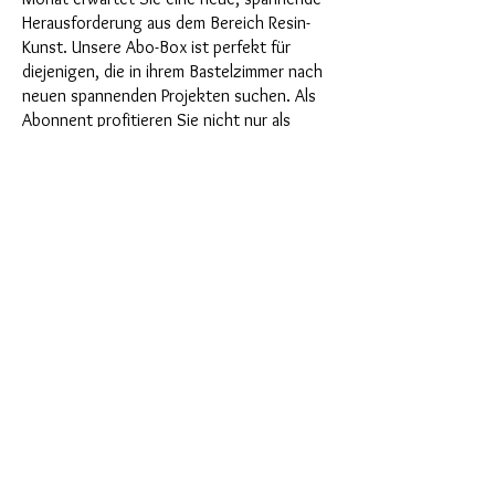
Herausforderung aus dem Bereich Resin-
Kunst. Unsere Abo-Box ist perfekt für
diejenigen, die in ihrem Bastelzimmer nach
neuen spannenden Projekten suchen. Als
Abonnent profitieren Sie nicht nur als
Erster von unseren brandneuen Produkten,
sondern genießen auch einen Rabatt von
bis zu 35%. Unsere Abo-Boxen sind für
ambitionierte Anfänger geignet, aber sie
sind nicht für absolute Neulinge gedacht.