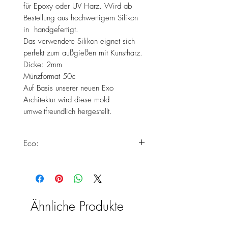
für Epoxy oder UV Harz. Wird ab
Bestellung aus hochwertigem Silikon
in handgefertigt.
Das verwendete Silikon eignet sich
perfekt zum außgießen mit Kunstharz.
Dicke: 2mm
Münzformat 50c
Auf Basis unserer neuen Exo
Architektur wird diese mold
umweltfreundlich hergestellt.
Eco:
Dieses Produkt erfüllt alle unsere
Standards zur Herstellung von Eco
Silikonformen.
Weiter Informationen findest du
Ähnliche Produkte
hier:
https://www.chooseyours11.com/