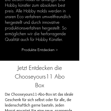
Hobby künstler zum absoluten best
preis. Alle Hobby molds werden in
unsren Eco verfahren umweltfreundlich
hergestellt und durch innovative
produktionsverfahren hergestellt. So
ermöglichen wir die herforragende
Qualität auch für Hobby Künstler.
Produkte Entdecken >
Jetzt Entdecken die
Chooseyours11 Abo
Box
Die Chooseyours11-Abo-Box ist das ideale
Geschenk für sich selbst oder für alle, die
leidenschaftlich gerne basteln. Jeden
Monat erwartet Sie eine neue, spannende