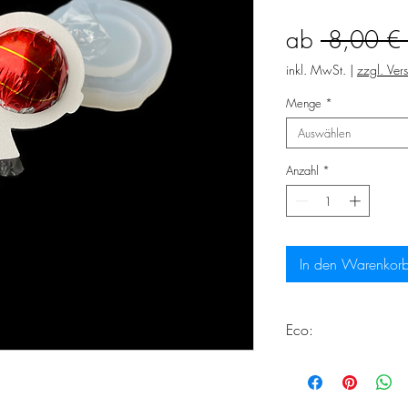
ab
 8,00 € 
inkl. MwSt.
|
zzgl. Ver
Menge
*
Auswählen
Anzahl
*
In den Warenkor
Eco:
Dieses Produkt erfüll
Herstellung von Eco