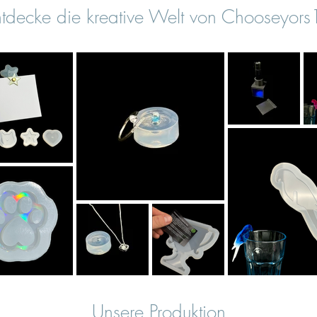
tdecke die kreative Welt von Chooseyor
Unsere Produktion