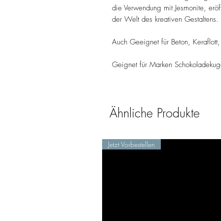
die Verwendung mit Jesmonite, erö
der Welt des kreativen Gestaltens.
Auch Geeignet für Beton, Keraflott,
Geignet für Marken Schokoladekug
Ähnliche Produkte
Jetzt Vorbestellen