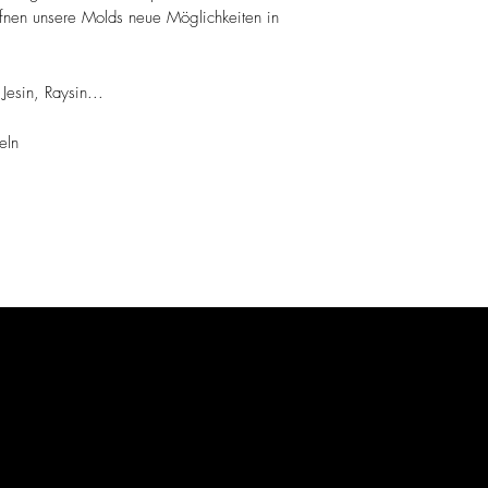
ffnen unsere Molds neue Möglichkeiten in
 Jesin, Raysin...
eln