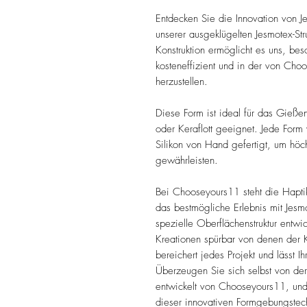
Entdecken Sie die Innovation von 
unserer ausgeklügelten Jesmotex-Str
Konstruktion ermöglicht es uns, b
kosteneffizient und in der von Cho
herzustellen.
Diese Form ist ideal für das Gießen
oder Keraflott geeignet. Jede Form
Silikon von Hand gefertigt, um höch
gewährleisten.
Bei Chooseyours11 steht die Haptik
das bestmögliche Erlebnis mit Jesm
spezielle Oberflächenstruktur entwic
Kreationen spürbar von denen der K
bereichert jedes Projekt und lässt I
Überzeugen Sie sich selbst von der
entwickelt von Chooseyours11, und
dieser innovativen Formgebungstech