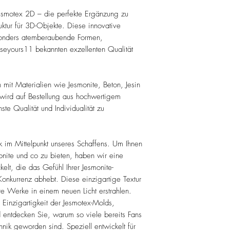
Weiter Informationen
https://www.choos
Jesmotex 2D – die perfekte Ergänzung zu
silikonformen
uktur für 3D-Objekte. Diese innovative
esonders atemberaubende Formen,
oseyours11 bekannten exzellenten Qualität
 mit Materialien wie Jesmonite, Beton, Jesin
 wird auf Bestellung aus hochwertigem
ste Qualität und Individualität zu
 im Mittelpunkt unseres Schaffens. Um Ihnen
onite und co zu bieten, haben wir eine
kelt, die das Gefühl Ihrer Jesmonite-
onkurrenz abhebt. Diese einzigartige Textur
hre Werke in einem neuen Licht erstrahlen.
 Einzigartigkeit der Jesmotex-Molds,
 entdecken Sie, warum so viele bereits Fans
nik geworden sind. Speziell entwickelt für