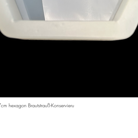
Schnellansicht
cm hexagon Brautstrauß-Konservieru