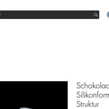
op
Sale
Abo Box
Blog
Werde Partner
Workshop
Schokolad
Silikonfo
Struktur