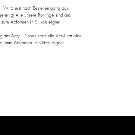
z. Wird erst nach Bestelleingang aus
fertigt.Alle unsere Rohlinge sind aus
l zum Abformen in Silikon eignet.
lanz-Acryl. Dieses spezielle Acryl hat eine
eal zum Abformen in Silikon eignet.