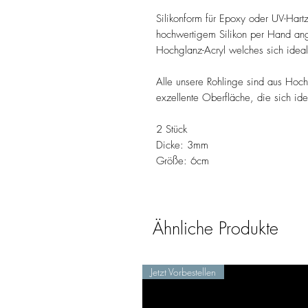
Silikonform für Epoxy oder UV-Hart
hochwertigem Silikon per Hand ange
Hochglanz-Acryl welches sich idea
Alle unsere Rohlinge sind aus Hochg
exzellente Oberfläche, die sich id
2 Stück
Dicke: 3mm
Größe: 6cm
Ähnliche Produkte
Jetzt Vorbestellen