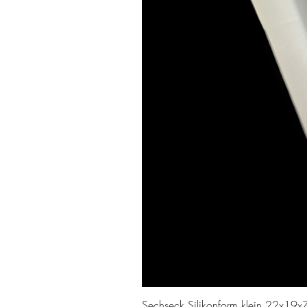
Sechseck Silikonform klein 22x19x7