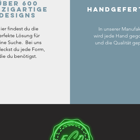
Über 600
nzigartige
Handgefer
Designs
ier findest du die
In unserer Manufak
erfekte Lösung für
wird jede Hand geg
ine Suche. Bei uns
und die Qualität gep
eckst du jede Form,
die du benötigst.