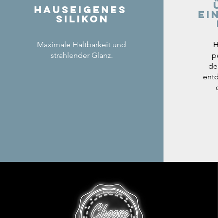
Hauseigenes
ei
Silikon
Maximale Haltbarkeit und
H
strahlender Glanz.
p
de
entd