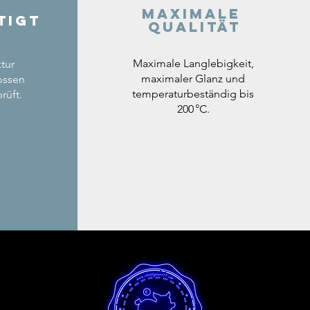
Maximale
tigt
Qualität
Maximale Langlebigkeit,
tur
maximaler Glanz und
ossen
temperaturbeständig bis
rüft.
200 °C.