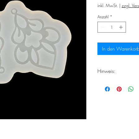
inkl. MwSt.
|
zzgl. Ver
Anzahl
*
In den Warenkor
Hinweis:
Rechnen Sie damit d
Lieferzeiten bei Ih
frisch handgefertigt 