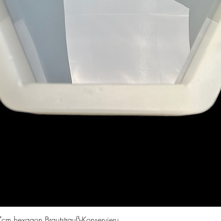
Schnellansicht
cm hexagon Brautstrauß-Konservieru