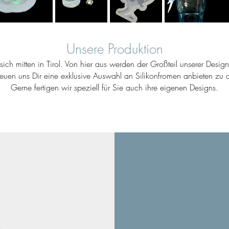
Unsere Produktion
ich mitten in Tirol. Von hier aus werden der Großteil unserer Desig
reuen uns Dir eine exklusive Auswahl an Silikonfromen anbieten zu d
Gerne fertigen wir speziell für Sie auch ihre eigenen Designs.