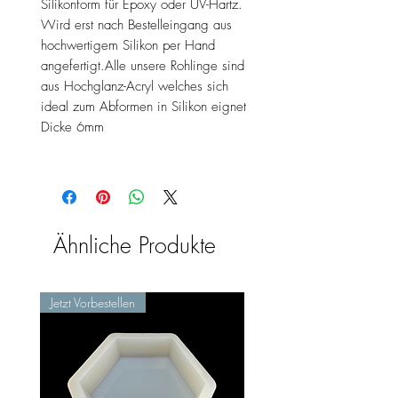
Silikonform für Epoxy oder UV-Hartz.
Wird erst nach Bestelleingang aus
hochwertigem Silikon per Hand
angefertigt.Alle unsere Rohlinge sind
aus Hochglanz-Acryl welches sich
ideal zum Abformen in Silikon eignet
Dicke 6mm
Ähnliche Produkte
Jetzt Vorbestellen