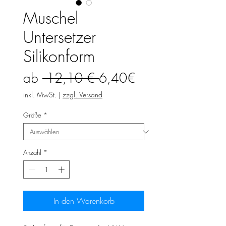
Muschel
Untersetzer
Silikonform
Standardpreis
Sale-
ab
 12,10 € 
6,40€
Preis
inkl. MwSt.
|
zzgl. Versand
Größe
*
Anzahl
*
In den Warenkorb