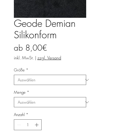
Geode Demian
Silikonform
Sale-
ab
8,00€
Preis
inkl. MwSt.
|
zzgl. Versand
Größe
*
Menge
*
Anzahl
*