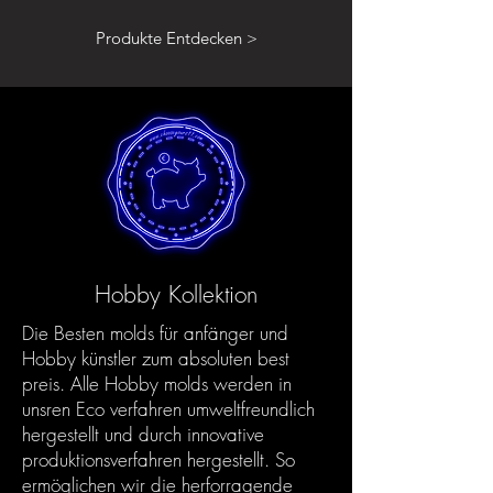
Produkte Entdecken >
Hobby Kollektion
Die Besten molds für anfänger und
Hobby künstler zum absoluten best
preis. Alle Hobby molds werden in
unsren Eco verfahren umweltfreundlich
hergestellt und durch innovative
produktionsverfahren hergestellt. So
ermöglichen wir die herforragende