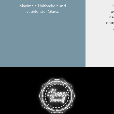
Maximale Haltbarkeit und
H
strahlender Glanz.
p
de
entd