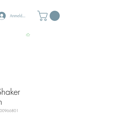
Anmelden
s
Punkte ansehen
Shaker
m
0000966801