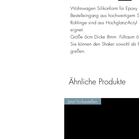
Wohnwagen Silikonform für Epoxy 
Bestelleingang aus hochwertigem Si
Rohlinge sind aus Hochglanz-Acryl 
eignet.
Größe 6cm Dicke 8mm Füllraum 
Sie können den Shaker sowohl als F
gießen.
Ähnliche Produkte
Jetzt Vorbestellen