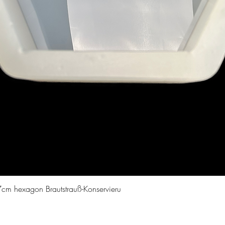
Schnellansicht
cm hexagon Brautstrauß-Konservieru