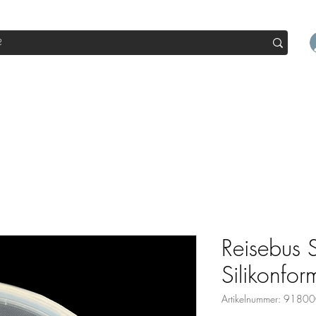
op
Sale
Abo Box
Blog
Werde Partner
Workshop
Reisebus 
Silikonfor
Artikelnummer: 918