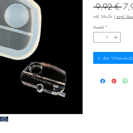
Sta
 9,92 € 
7,
inkl. MwSt.
|
zzgl. Ver
Anzahl
*
In den Warenkor