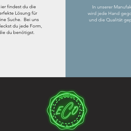
ier findest du die
In unserer Manufak
erfekte Lösung für
wird jede Hand geg
ine Suche. Bei uns
und die Qualität gep
eckst du jede Form,
die du benötigst.