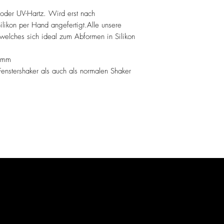
oder UV-Hartz. Wird erst nach
likon per Hand angefertigt.Alle unsere
welches sich ideal zum Abformen in Silikon
6mm
enstershaker als auch als normalen Shaker