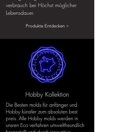
verbrauch bei Höchst möglicher
Lebensdauer.
Produkte Entdecken >
Hobby Kollektion
Die Besten molds für anfänger und
Hobby künstler zum absoluten best
preis. Alle Hobby molds werden in
unsren Eco verfahren umweltfreundlich
hergestellt und durch innovative