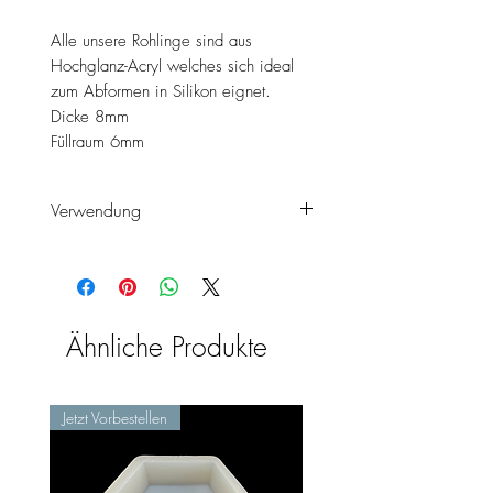
Alle unsere Rohlinge sind aus
Hochglanz-Acryl welches sich ideal
zum Abformen in Silikon eignet.
Dicke 8mm
Füllraum 6mm
Verwendung
Sie
können den Shaker sowohl
als Fenstershaker als auch als
normalen Shaker abformen.
Ähnliche Produkte
Jetzt Vorbestellen