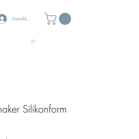
Anmelden
s
Punkte ansehen
haker Silikonform
le-
eis