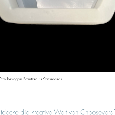
Schnellansicht
cm hexagon Brautstrauß-Konservieru
tdecke die kreative Welt von Chooseyor