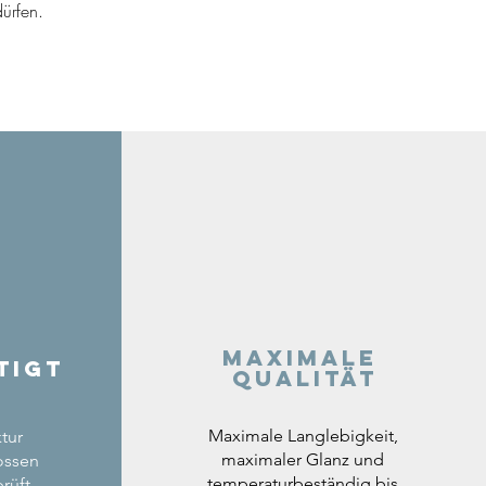
ürfen.
Maximale
tigt
Qualität
Maximale Langlebigkeit,
tur
maximaler Glanz und
ossen
temperaturbeständig bis
rüft.