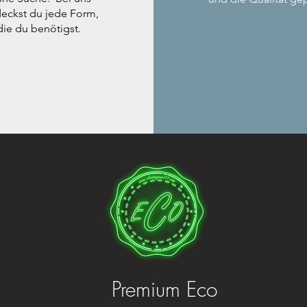
eckst du jede Form,
die du benötigst.
Premium Eco