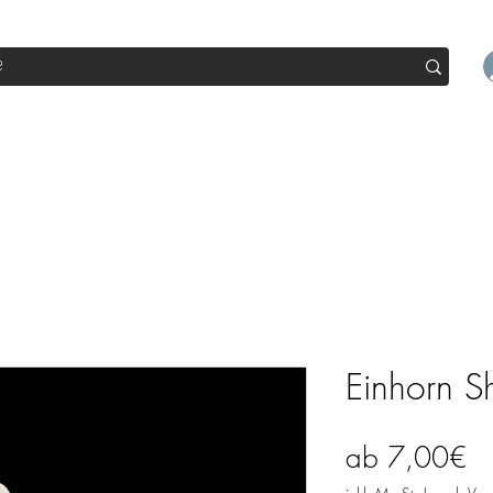
op
Sale
Abo Box
Blog
Werde Partner
Workshop
Einhorn S
Sa
ab
7,00€
Pr