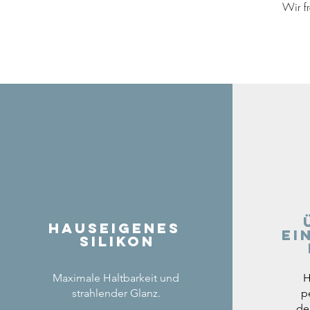
Wir f
Hauseigenes
ei
Silikon
Maximale Haltbarkeit und
H
strahlender Glanz.
p
de