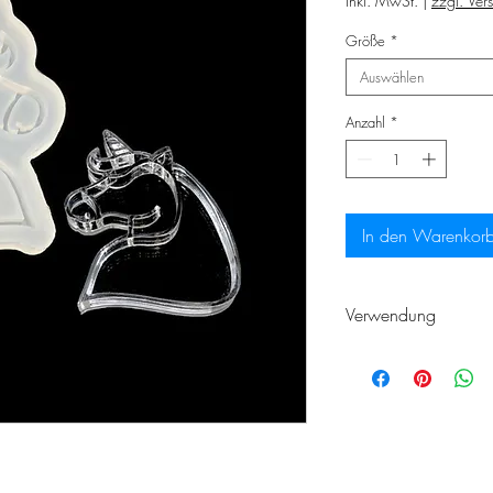
inkl. MwSt.
|
zzgl. Ver
Größe
*
Auswählen
Anzahl
*
In den Warenkor
Verwendung
Sie
können den Sha
als auch als norm