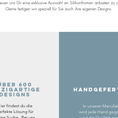
reuen uns Dir eine exklusive Auswahl an Silikonfromen anbieten zu d
Gerne fertigen wir speziell für Sie auch ihre eigenen Designs.
Über 600
nzigartige
Handgefer
Designs
ier findest du die
In unserer Manufak
erfekte Lösung für
wird jede Hand geg
ine Suche. Bei uns
und die Qualität gep