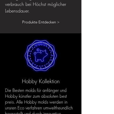
verbrauch bei Höchst möglicher
Lebensdauer.
Produkte Entdecken >
Hobby Kollektion
Die Besten molds für anfänger und
Hobby künstler zum absoluten best
preis. Alle Hobby molds werden in
unsren Eco verfahren umweltfreundlich
hergestellt und durch innovative