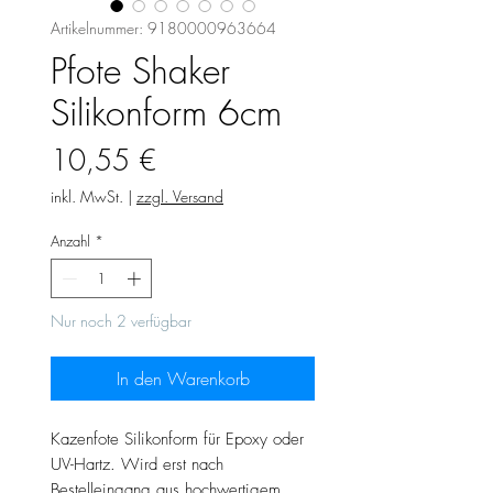
Artikelnummer: 9180000963664
Pfote Shaker
Silikonform 6cm
Preis
10,55 €
inkl. MwSt.
|
zzgl. Versand
Anzahl
*
Nur noch 2 verfügbar
In den Warenkorb
Kazenfote Silikonform für Epoxy oder
UV-Hartz. Wird erst nach
Bestelleingang aus hochwertigem