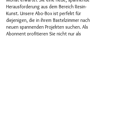
Herausforderung aus dem Bereich Resin-
Kunst. Unsere Abo-Box ist perfekt für
diejenigen, die in ihrem Bastelzimmer nach
neuen spannenden Projekten suchen. Als
Abonnent profitieren Sie nicht nur als
Erster von unseren brandneuen Produkten,
sondern genießen auch einen Rabatt von
bis zu 35%. Unsere Abo-Boxen sind für
ambitionierte Anfänger geignet, aber sie
sind nicht für absolute Neulinge gedacht.