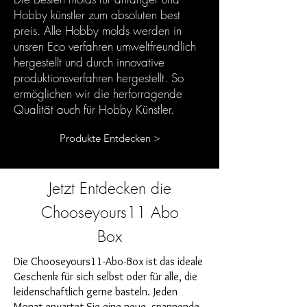
Hobby künstler zum absoluten best
preis. Alle Hobby molds werden in
unsren Eco verfahren umweltfreundlich
hergestellt und durch innovative
produktionsverfahren hergestellt. So
ermöglichen wir die herforragende
Qualität auch für Hobby Künstler.
Produkte Entdecken >
Jetzt Entdecken die
Chooseyours11 Abo
Box
Die Chooseyours11-Abo-Box ist das ideale
Geschenk für sich selbst oder für alle, die
leidenschaftlich gerne basteln. Jeden
Monat erwartet Sie eine neue, spannende