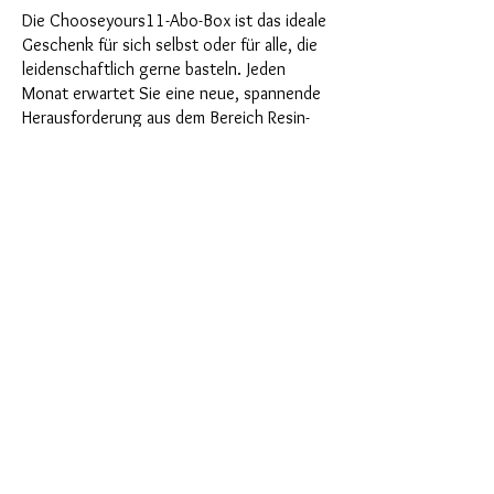
Die Chooseyours11-Abo-Box ist das ideale
Geschenk für sich selbst oder für alle, die
leidenschaftlich gerne basteln. Jeden
Monat erwartet Sie eine neue, spannende
Herausforderung aus dem Bereich Resin-
Kunst. Unsere Abo-Box ist perfekt für
diejenigen, die in ihrem Bastelzimmer nach
neuen spannenden Projekten suchen. Als
Abonnent profitieren Sie nicht nur als
Erster von unseren brandneuen Produkten,
sondern genießen auch einen Rabatt von
bis zu 35%. Unsere Abo-Boxen sind für
ambitionierte Anfänger geignet, aber sie
sind nicht für absolute Neulinge gedacht.