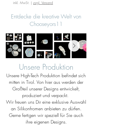
inkl. MwSt.
|
zzgl. Versand
Entdecke die kreative Welt von
Chooseyors11
Unsere Produktion
Unsere High-Tech Produktion befindet sich
mitten in Tirol. Von hier aus werden der
Großteil unserer Designs entwickelt,
produziert und verpackt.
Wir freuen uns Dir eine exklusive Auswahl
an Silikonfromen anbieten zu dürfen.
Gerne fertigen wir speziell für Sie auch
ihre eigenen Designs.