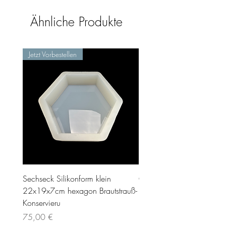
Ähnliche Produkte
Jetzt Vorbestellen
Sechseck Silikonform klein
Geschenk Stecker 10cm 
22x19x7cm hexagon Brautstrauß-
Preis
35,00 €
Konservieru
inkl. MwSt.
Preis
75,00 €