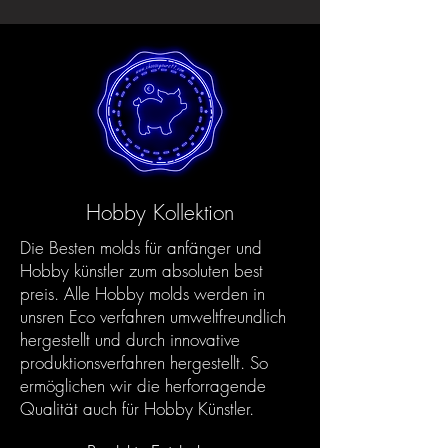
Hobby Kollektion
Die Besten molds für anfänger und
Hobby künstler zum absoluten best
preis. Alle Hobby molds werden in
unsren Eco verfahren umweltfreundlich
hergestellt und durch innovative
produktionsverfahren hergestellt. So
ermöglichen wir die herforragende
Qualität auch für Hobby Künstler.