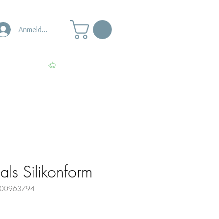
Anmelden
s
Punkte ansehen
als Silikonform
0000963794