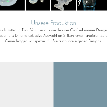
Unsere Produktion
ich mitten in Tirol. Von hier aus werden der Großteil unserer Desig
reuen uns Dir eine exklusive Auswahl an Silikonfromen anbieten zu d
Gerne fertigen wir speziell für Sie auch ihre eigenen Designs.