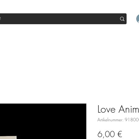
op
Sale
Abo Box
Blog
Werde Partner
Workshop
Love Anim
Artikelnummer: 918
Preis
6,00 €