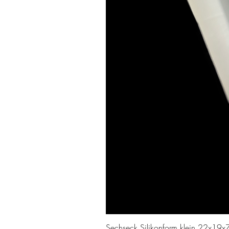
Sechseck Silikonform klein 22x19x7