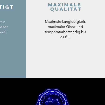
Maximale
tigt
Qualität
Maximale Langlebigkeit,
tur
maximaler Glanz und
ossen
temperaturbeständig bis
rüft.
200 °C.