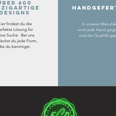
Über 600
nzigartige
Handgefer
Designs
ier findest du die
In unserer Manufak
erfekte Lösung für
wird jede Hand geg
ine Suche. Bei uns
und die Qualität gep
eckst du jede Form,
die du benötigst.