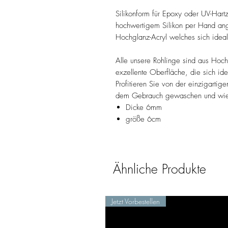
Silikonform für Epoxy oder UV-Hart
hochwertigem Silikon per Hand ange
Hochglanz-Acryl welches sich idea
Alle unsere Rohlinge sind aus Hochg
exzellente Oberfläche, die sich id
Profitieren Sie von der einzigartig
dem Gebrauch gewaschen und wie
Dicke 6mm
größe 6cm
Ähnliche Produkte
Jetzt Vorbestellen