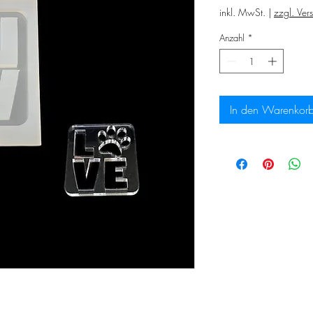
inkl. MwSt.
|
zzgl. Ver
Anzahl
*
In den Warenkor