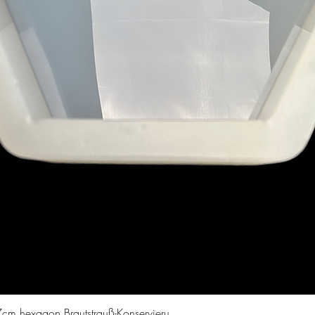
Schnellansicht
cm hexagon Brautstrauß-Konservieru