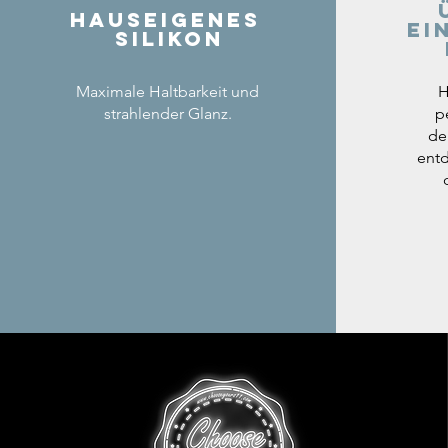
Hauseigenes
ei
Silikon
Maximale Haltbarkeit und
H
strahlender Glanz.
p
de
entd