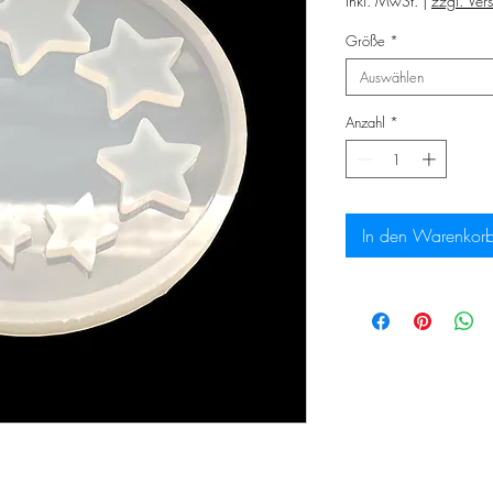
inkl. MwSt.
|
zzgl. Ver
Größe
*
Auswählen
Anzahl
*
In den Warenkor