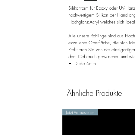
Silikonform für Epoxy oder UV-Hart
hochwertigem Silikon per Hand ange
Hochglanz-Acryl welches sich idea
Alle unsere Rohlinge sind aus Hochg
exzellente Oberfläche, die sich id
Profitieren Sie von der einzigartig
dem Gebrauch gewaschen und wie
Dicke 6mm
Ähnliche Produkte
Jetzt Vorbestellen