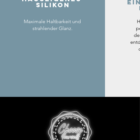
ei
Silikon
Maximale Haltbarkeit und
H
strahlender Glanz.
p
de
entd