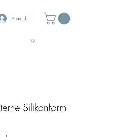
Anmelden
s
Punkte ansehen
Sterne Silikonform
le-
eis