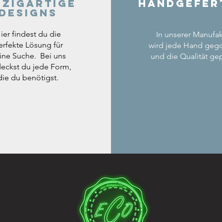
nzigartige
Handgefer
Designs
ier findest du die
In unserer Manufak
erfekte Lösung für
wird jede Hand geg
ine Suche. Bei uns
und die Qualität gep
eckst du jede Form,
die du benötigst.