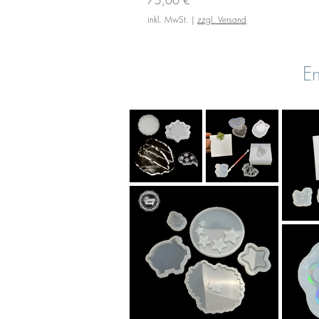
inkl. MwSt.
|
zzgl. Versand
En