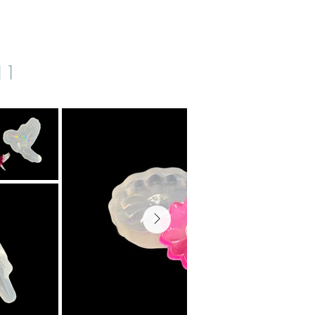
inkl. MwSt.
|
zzgl. Versand
s11