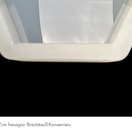
Schnellansicht
cm hexagon Brautstrauß-Konservieru