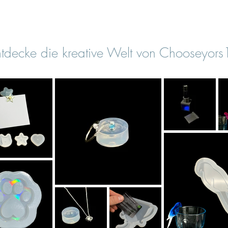
tdecke die kreative Welt von Chooseyor