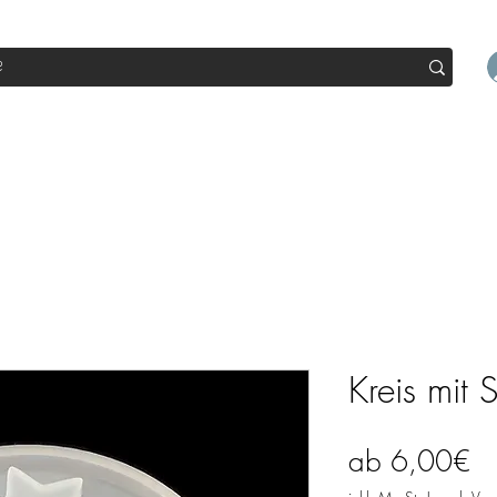
op
Sale
Abo Box
Blog
Werde Partner
Workshop
Kreis mit 
Sa
ab
6,00€
Pr