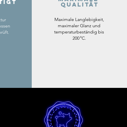
tigt
Qualität
Maximale Langlebigkeit,
tur
maximaler Glanz und
ossen
temperaturbeständig bis
rüft.
200 °C.