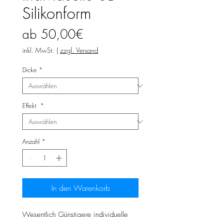
Silikonform
Sale-
ab
50,00€
Preis
inkl. MwSt.
|
zzgl. Versand
Dicke
*
Effekt
*
Anzahl
*
In den Warenkorb
Wesentlich Günstigere individuelle