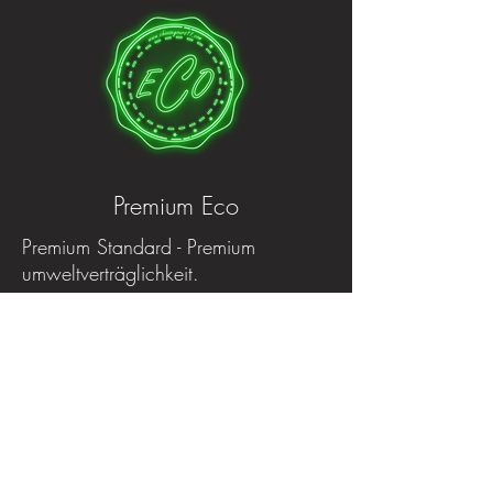
Premium Eco
Premium Standard - Premium
umweltverträglichkeit.
Alle für die Rohling Produktion
verwendeten Materialien sind
mehrfach Recycled
Alle Produktionsverfahren werden mit
einen 98% grünen Energie mix
betrieben.