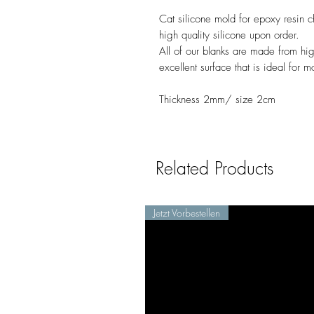
Cat silicone mold for epoxy resin 
high quality silicone upon order.
All of our blanks are made from hig
excellent surface that is ideal for m
Thickness 2mm/ size 2cm
Related Products
Jetzt Vorbestellen