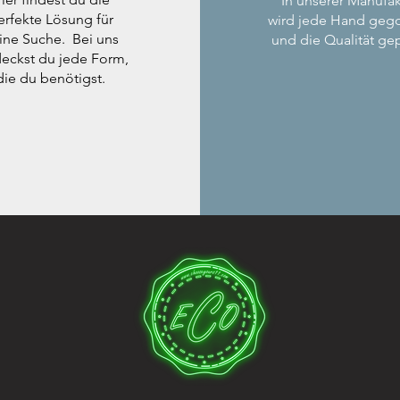
In unserer Manufak
erfekte Lösung für
wird jede Hand geg
ine Suche. Bei uns
und die Qualität gep
eckst du jede Form,
die du benötigst.