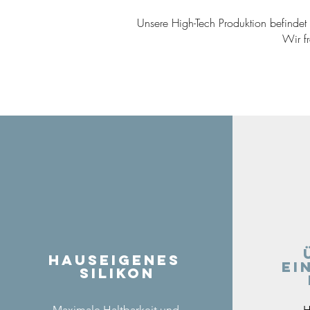
Unsere High-Tech Produktion befindet s
Wir f
Hauseigenes
ei
Silikon
Maximale Haltbarkeit und
H