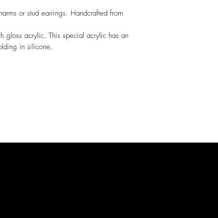
charms or stud earrings. Handcrafted from
h gloss acrylic. This special acrylic has an
olding in silicone.