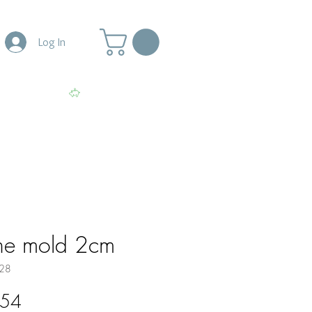
Log In
More
View points
one mold 2cm
28
lar
Sale
.54