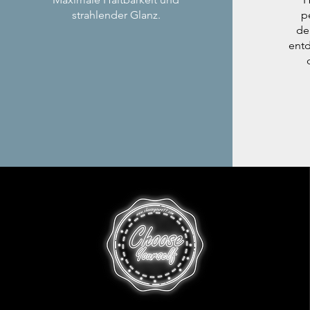
strahlender Glanz.
p
de
entd