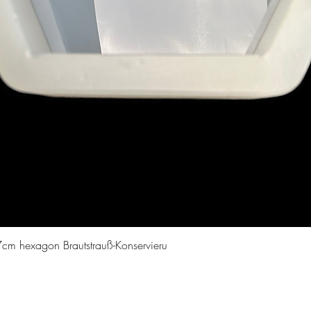
Quick View
cm hexagon Brautstrauß-Konservieru