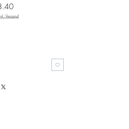
gular
Sale
8.40
ce
Price
gl. Versand