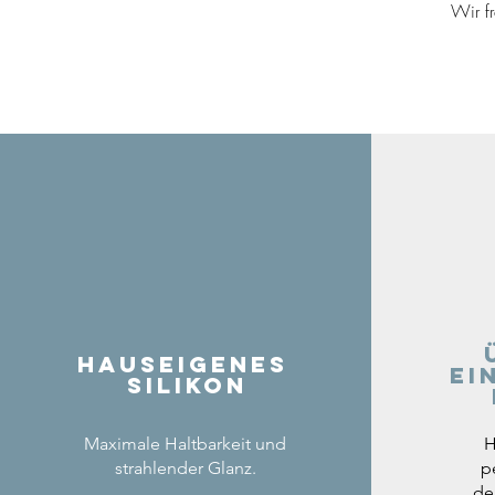
Wir f
Hauseigenes
ei
Silikon
Maximale Haltbarkeit und
H
strahlender Glanz.
p
de