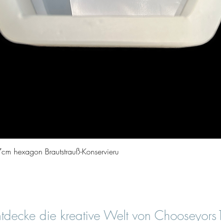
Quick View
cm hexagon Brautstrauß-Konservieru
tdecke die kreative Welt von Chooseyor