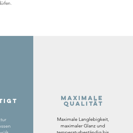
ürfen.
Maximale
tigt
Qualität
Maximale Langlebigkeit,
tur
maximaler Glanz und
ossen
temperaturbeständig bis
rüft.