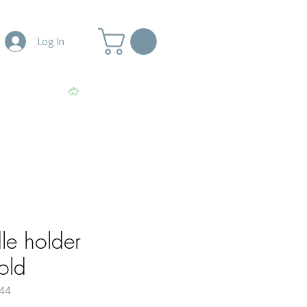
Log In
More
View points
le holder
old
44