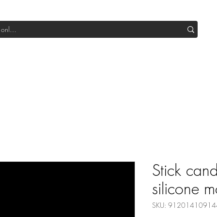
Shop All DIY
Sale
SUB Box
Blog
Our Production
Stick cand
silicone m
SKU: 91201410914