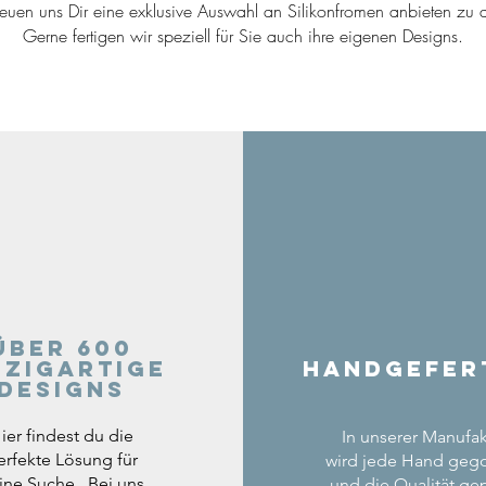
reuen uns Dir eine exklusive Auswahl an Silikonfromen anbieten zu d
Gerne fertigen wir speziell für Sie auch ihre eigenen Designs.
Über 600
nzigartige
Handgefer
Designs
ier findest du die
In unserer Manufak
erfekte Lösung für
wird jede Hand geg
ine Suche. Bei uns
und die Qualität gep