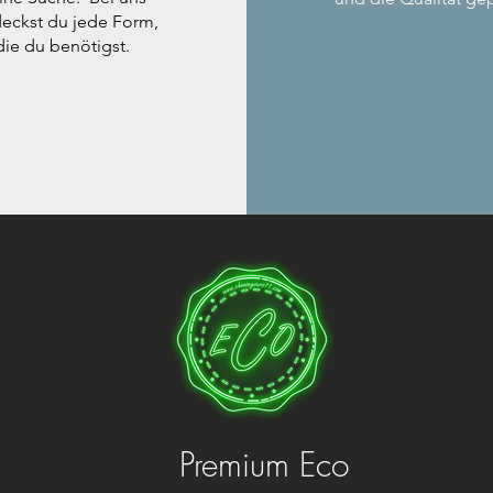
eckst du jede Form,
die du benötigst.
Premium Eco