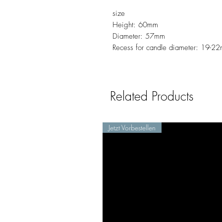
size
Height: 60mm
Diameter: 57mm
Recess for candle diameter: 19-2
Related Products
Jetzt Vorbestellen