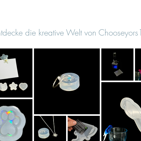
tdecke die kreative Welt von Chooseyor