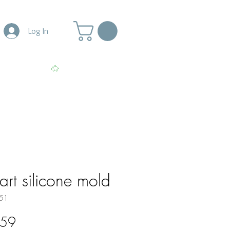
Log In
More
View points
art silicone mold
51
lar
Sale
.59