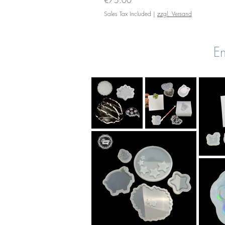
Sales Tax Included
|
zzgl. Versand
En