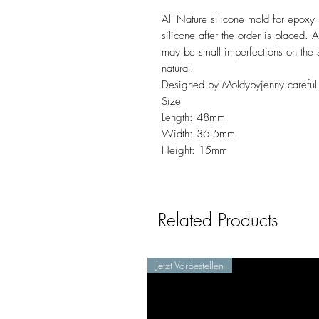
All Nature silicone mold for epoxy 
silicone after the order is placed. 
may be small imperfections on the 
natural.
Designed by Moldybyjenny careful
Size
Length: 48mm
Width: 36.5mm
Height: 15mm
Related Products
Jetzt Vorbestellen