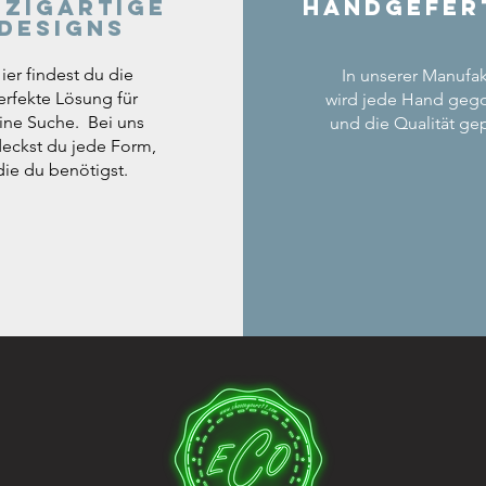
nzigartige
Handgefer
Designs
ier findest du die
In unserer Manufak
erfekte Lösung für
wird jede Hand geg
ine Suche. Bei uns
und die Qualität gep
eckst du jede Form,
die du benötigst.