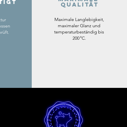
tigt
Qualität
Maximale Langlebigkeit,
tur
maximaler Glanz und
ossen
temperaturbeständig bis
rüft.
200 °C.