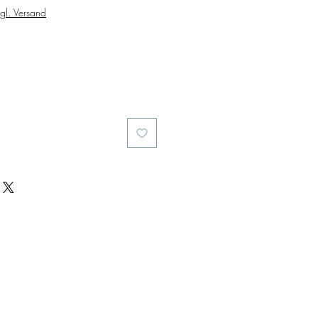
e
Price
gl. Versand