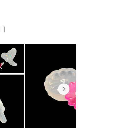
Sales Tax Included
|
zzgl. Versand
s11