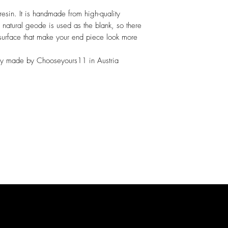
resin. It is handmade from high-quality
A natural geode is used as the blank, so there
surface that make your end piece look more
ly made by Chooseyours11 in Austria