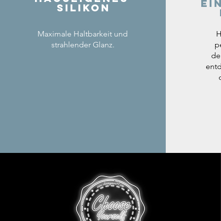
ei
Silikon
Maximale Haltbarkeit und
H
strahlender Glanz.
p
de
entd