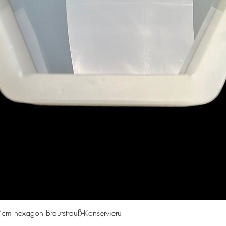
Quick View
cm hexagon Brautstrauß-Konservieru