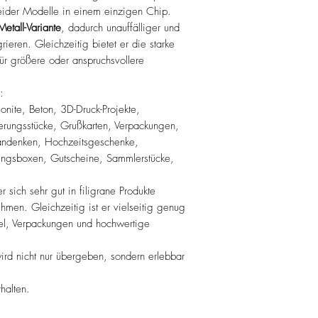
 beider Modelle in einem einzigen Chip.
Metall-Variante
, dadurch unauffälliger und
grieren. Gleichzeitig bietet er die starke
 für größere oder anspruchsvollere
:
onite, Beton, 3D-Druck-Projekte,
rungsstücke, Grußkarten, Verpackungen,
randenken, Hochzeitsgeschenke,
rungsboxen, Gutscheine, Sammlerstücke,
 sich sehr gut in filigrane Produkte
ehmen. Gleichzeitig ist er vielseitig genug
kel, Verpackungen und hochwertige
wird nicht nur übergeben, sondern erlebbar
halten.