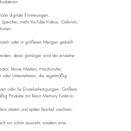
iodateien.
höne digitale Erinnerungen.
r Speicher, mehr YouTube-Videos, Galerien,
tionen.
nzeln oder in größeren Mengen gekauft
werden, desto günstiger wird der einzelne
eator, kleine Marken, Harzkünstler,
r oder Unternehmen, die regelmäßig
sten oder für Einzelanfertigungen. Größere
ßig Produkte mit Resin Memory Funktion
in starten und später flexibel wachsen.
ach nur schön aussieht, sondern eine