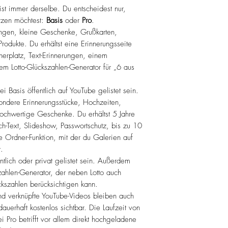
t immer derselbe. Du entscheidest nur,
utzen möchtest:
Basis
oder
Pro
.
rungen, kleine Geschenke, Grußkarten,
odukte. Du erhältst eine Erinnerungsseite
herplatz, Text-Erinnerungen, einem
em Lotto-Glückszahlen-Generator für „6 aus
i Basis öffentlich auf YouTube gelistet sein.
sondere Erinnerungsstücke, Hochzeiten,
ochwertige Geschenke. Du erhältst 5 Jahre
ch-Text, Slideshow, Passwortschutz, bis zu 10
e Ordner-Funktion, mit der du Galerien auf
.
tlich oder privat gelistet sein. Außerdem
zahlen-Generator, der neben Lotto auch
kszahlen berücksichtigen kann.
nd verknüpfte YouTube-Videos bleiben auch
auerhaft kostenlos sichtbar. Die Laufzeit von
i Pro betrifft vor allem direkt hochgeladene