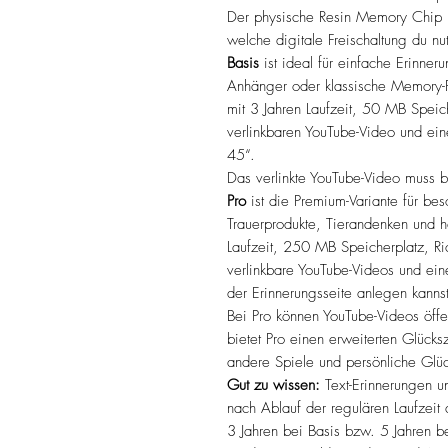
Der physische Resin Memory Chip is
welche digitale Freischaltung du n
Basis
ist ideal für einfache Erinne
Anhänger oder klassische Memory-Pr
mit 3 Jahren Laufzeit, 50 MB Speic
verlinkbaren YouTube-Video und ein
45“.
Das verlinkte YouTube-Video muss be
Pro
ist die Premium-Variante für be
Trauerprodukte, Tierandenken und h
Laufzeit, 250 MB Speicherplatz, Ri
verlinkbare YouTube-Videos und ein
der Erinnerungsseite anlegen kannst
Bei Pro können YouTube-Videos öffen
bietet Pro einen erweiterten Glücks
andere Spiele und persönliche Glüc
Gut zu wissen:
Text-Erinnerungen u
nach Ablauf der regulären Laufzeit d
3 Jahren bei Basis bzw. 5 Jahren be