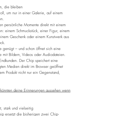
, die bleiben
ll, um nur in einer Galerie, auf einem
en.
n persönliche Momente direkt mit einem
en: einem Schmuckstück, einer Figur, einem
, einem Geschenk oder einem Kunstwerk aus
uck.
 genügt – und schon öffnet sich eine
te mit Bildern, Videos oder Audiodateien.
 Endkunden. Der Chip speichert eine
gten Medien direkt im Browser geöffnet
em Produkt nicht nur ein Gegenstand,
 könnten deine Erinnerungen aussehen wenn
stark und vielseitig
 ersetzt die bisherigen zwei Chip-