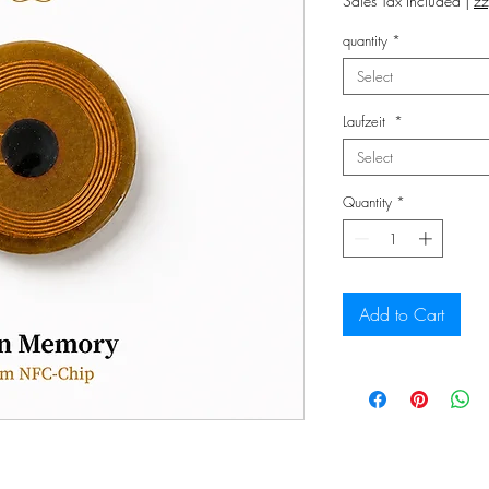
Sales Tax Included
|
zz
quantity
*
Select
Laufzeit
*
Select
Quantity
*
Add to Cart