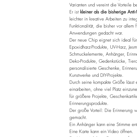
Varianten und vereint die Vorteile
Er ist
kleiner als die bisherige Anti-
leichter in kreative Arbeiten zu inte
Funktionalität, die bisher vor allem
Anwendungen gedacht war.
Der neue Chip eignet sich ideal für
Epoxidharz-Produkte, UV-Harz, Jesm
Schmuckelemente, Anhänger, Erinne
Deko-Produkte, Gedenkstücke, Tie
personalisierte Geschenke, Erinne
Kunstwerke und DIY-Projekte.
Durch seine kompakte Größe lässt er
einarbeiten, ohne viel Platz einzun
für größere Projekte, Geschenkarti
Erinnerungsprodukte.
Der große Vorteil: Die Erinnerung 
gemacht.
Ein Anhänger kann eine Stimme ent
Eine Karte kann ein Video öffnen.