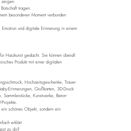
s zeigen.
Botschaft tragen.
einem besonderen Moment verbunden
Emotion und digitale Erinnerung in einem
für Harzkunst gedacht. Sie können überall
isches Produkt mit einer digitalen
rungsschmuck, Hochzeitsgeschenke, Trauer-
aby-Erinnerungen, Grußkarten, 3D-Druck-
, Sammlerstücke, Kunstwerke, Beton-
-Projekte.
r ein schönes Objekt, sondern ein
nfach erklärt
sst zu dir?