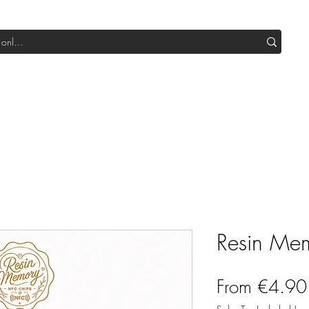
Shop All DIY
Sale
SUB Box
Blog
Our Production
Resin Me
From
€4.90