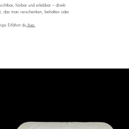
chtbar, hörbar und erlebbar – direkt
t, das man verschenken, behalten oder
ps Erfährst du
hier.