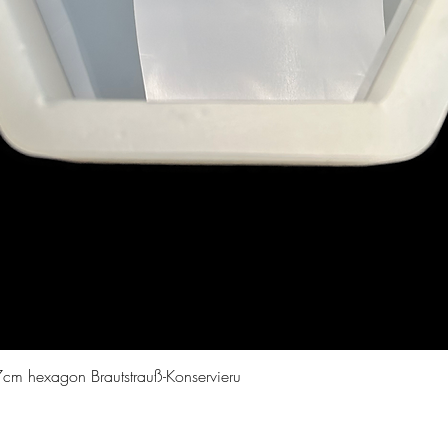
Quick View
cm hexagon Brautstrauß-Konservieru