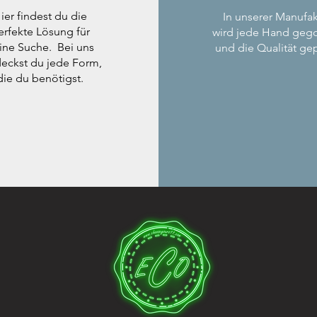
ier findest du die
In unserer Manufak
erfekte Lösung für
wird jede Hand geg
ine Suche. Bei uns
und die Qualität gep
eckst du jede Form,
die du benötigst.