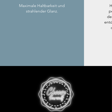
Maximale Haltbarkeit und
H
strahlender Glanz.
p
de
entd