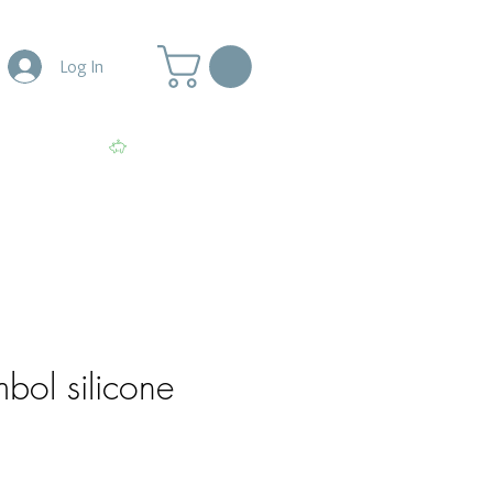
Log In
More
View points
mbol silicone