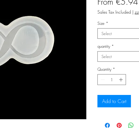
From
€5.94
Sales Tax Included
|
zz
Size
*
Select
quantity
*
Select
Quantity
*
Add to Cart