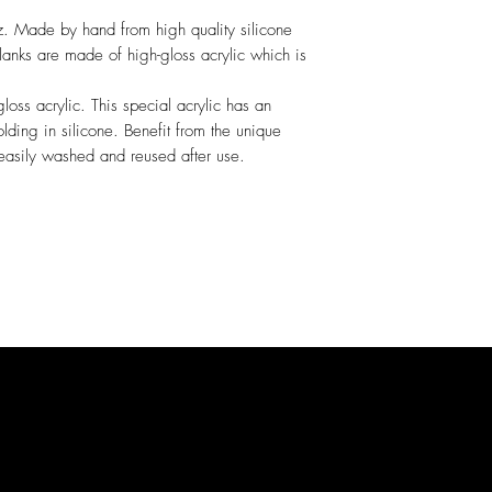
z. Made by hand from high quality silicone
 blanks are made of high-gloss acrylic which is
loss acrylic. This special acrylic has an
olding in silicone. Benefit from the unique
 easily washed and reused after use.