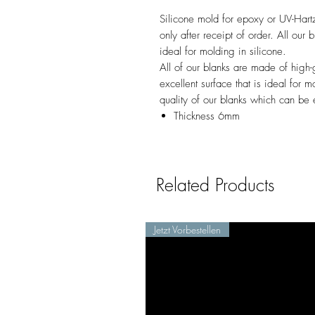
Silicone mold for epoxy or UV-Hart
only after receipt of order. All our
ideal for molding in silicone.
All of our blanks are made of high-g
excellent surface that is ideal for m
quality of our blanks which can be
Thickness 6mm
Related Products
Jetzt Vorbestellen