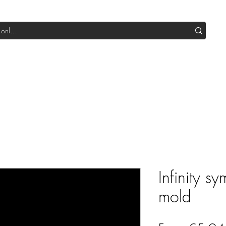
Shop All DIY
Sale
SUB Box
Blog
Our Production
Infinity sy
mold