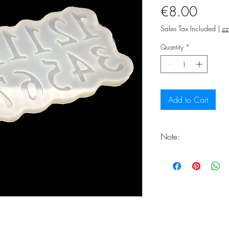
Price
€8.00
Sales Tax Included
|
zz
Quantity
*
Add to Cart
Note:
You should expect th
at the end of the del
freshly handcrafted.