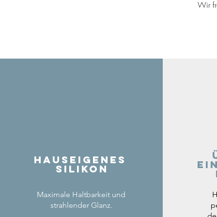
Wir f
Hauseigenes
ei
Silikon
Maximale Haltbarkeit und
H
strahlender Glanz.
p
de