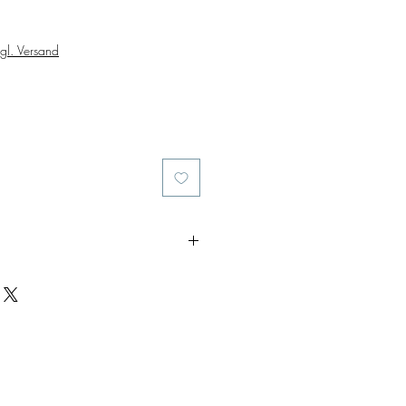
gl. Versand
at your products will only arrive
ivery times, as the product is