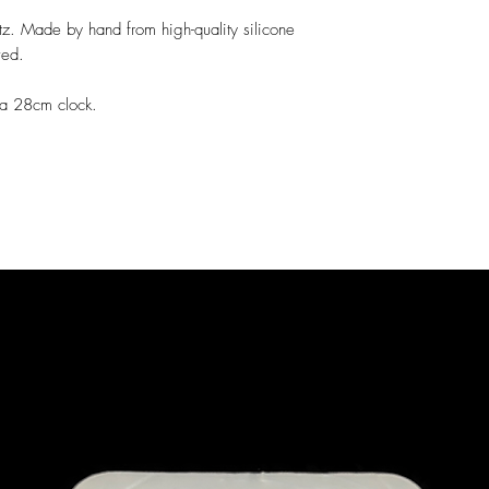
tz. Made by hand from high-quality silicone
ved.
 a 28cm clock.