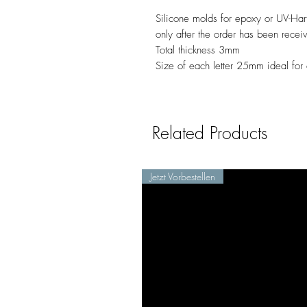
Silicone molds for epoxy or UV-Har
only after the order has been recei
Total thickness 3mm
Size of each letter 25mm ideal for
Related Products
Jetzt Vorbestellen