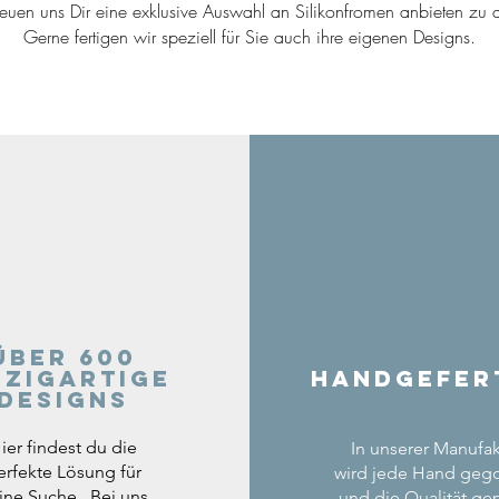
reuen uns Dir eine exklusive Auswahl an Silikonfromen anbieten zu d
Gerne fertigen wir speziell für Sie auch ihre eigenen Designs.
Über 600
nzigartige
Handgefer
Designs
ier findest du die
In unserer Manufak
erfekte Lösung für
wird jede Hand geg
ine Suche. Bei uns
und die Qualität gep