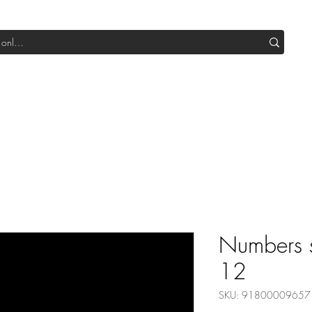
Shop All DIY
Sale
SUB Box
Blog
Our Production
Numbers s
12
SKU: 91800009657