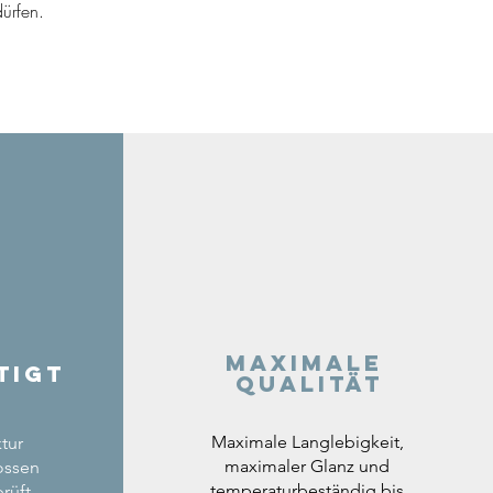
ürfen.
Maximale
tigt
Qualität
Maximale Langlebigkeit,
tur
maximaler Glanz und
ossen
temperaturbeständig bis
rüft.