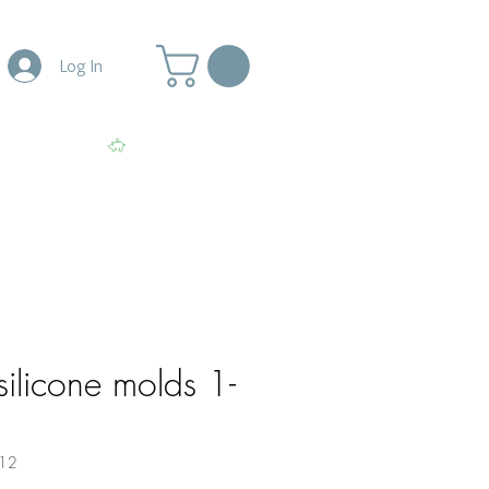
Log In
More
View points
ilicone molds 1-
12