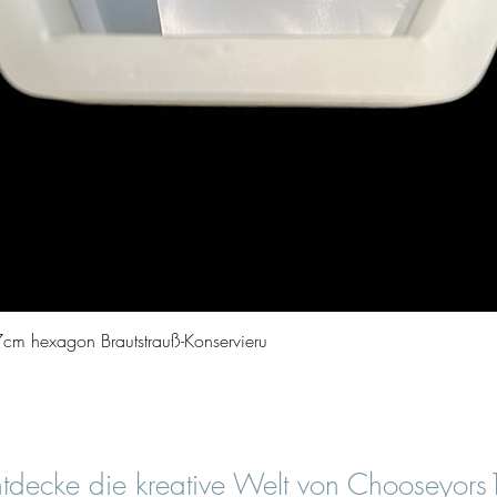
Quick View
cm hexagon Brautstrauß-Konservieru
tdecke die kreative Welt von Chooseyor