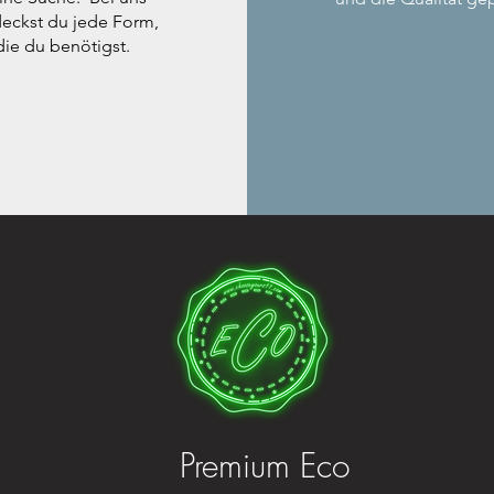
eckst du jede Form,
die du benötigst.
Premium Eco