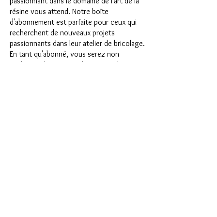
passionnant dans le domaine de l'art de la
résine vous attend. Notre boîte
d'abonnement est parfaite pour ceux qui
recherchent de nouveaux projets
passionnants dans leur atelier de bricolage.
En tant qu'abonné, vous serez non
seulement le premier à bénéficier de nos
tout nouveaux produits, mais vous
bénéficierez également d'une remise allant
jusqu'à 35 %. Nos coffrets d'abonnement
conviennent aux débutants ambitieux, mais
ils ne sont pas destinés aux débutants
absolus.
C'est aussi simple que cela : choisissez
l'abonnement directement sous ce texte
ou choisissez l'abonnement annuel pour
12 mois et recevez gratuitement notre
petit calendrier de l'Avent. Une fois votre
abonnement terminé, vous pouvez
l'annuler mensuellement. Une fois votre
commande passée, vous recevrez une fois