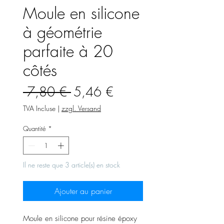
Moule en silicone
à géométrie
parfaite à 20
côtés
Prix
Prix
 7,80 € 
5,46 €
original
promotionnel
TVA Incluse
|
zzgl. Versand
Quantité
*
Il ne reste que 3 article(s) en stock
Ajouter au panier
Moule en silicone pour résine époxy