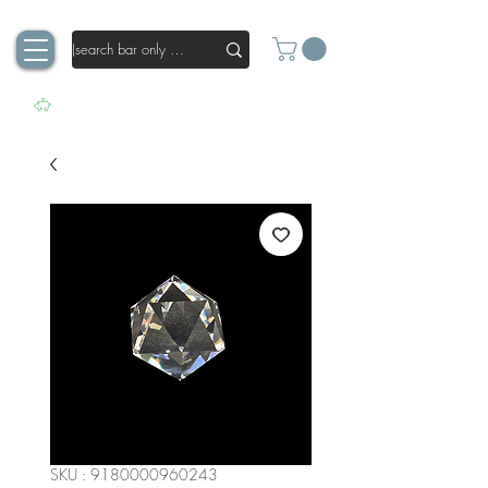
SKU : 9180000960243