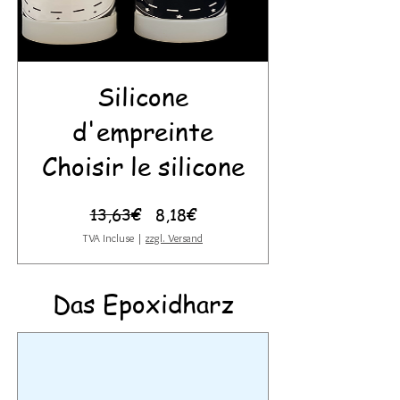
Silicone
d'empreinte
Choisir le silicone
Prix
Prix
13,63€
8,18€
original
promotionnel
TVA Incluse
|
zzgl. Versand
Das Epoxidharz