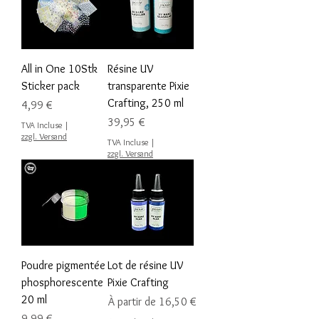
All in One 10Stk
Résine UV
Sticker pack
transparente Pixie
Crafting, 250 ml
Prix
4,99 €
Prix
39,95 €
TVA Incluse
|
zzgl. Versand
TVA Incluse
|
zzgl. Versand
Poudre pigmentée
Lot de résine UV
phosphorescente
Pixie Crafting
20 ml
Prix promotionnel
À partir de
16,50 €
Prix
9,99 €