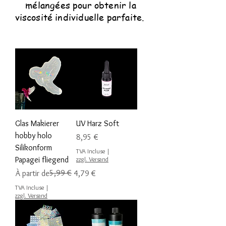
mélangées pour obtenir la
viscosité individuelle parfaite.
Glas Makierer
UV Harz Soft
hobby holo
Prix
8,95 €
Silikonform
TVA Incluse
|
Papagei fliegend
zzgl. Versand
Prix original
Prix promotionnel
5,99 €
À partir de
4,79 €
TVA Incluse
|
zzgl. Versand