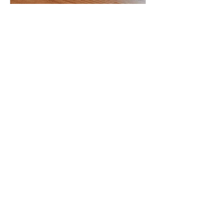
Dominik
Top 3 des erreurs avec les
moules en silicone en
résine époxy
Pourquoi la résine colle-t-elle à un moule
en silicone ? En fait, la résine ne doit pas
coller aux moules en silice ! Lorsque cela...