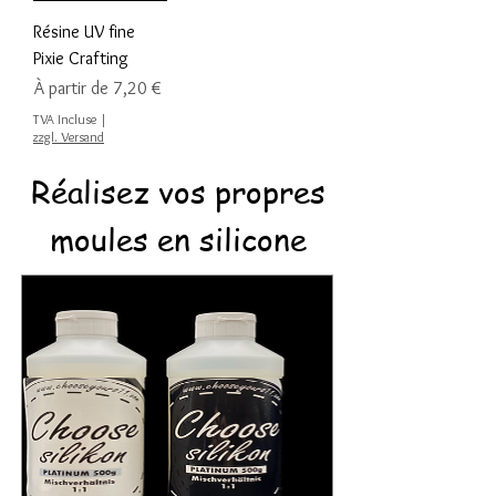
Résine UV fine
Pixie Crafting
Prix promotionnel
À partir de
7,20 €
TVA Incluse
|
zzgl. Versand
Réalisez vos propres
moules en silicone