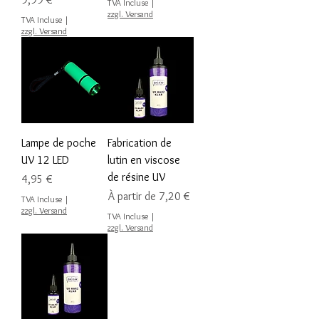
TVA Incluse
|
zzgl. Versand
TVA Incluse
|
zzgl. Versand
Lampe de poche
Fabrication de
UV 12 LED
lutin en viscose
de résine UV
Prix
4,95 €
Prix promotionnel
À partir de
7,20 €
TVA Incluse
|
zzgl. Versand
TVA Incluse
|
zzgl. Versand