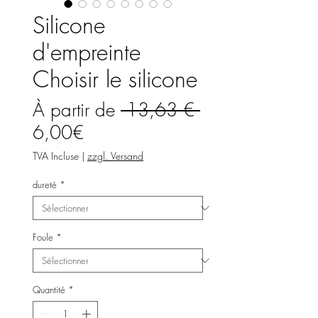
Silicone
d'empreinte
Choisir le silicone
Prix
À partir de
 13,63 € 
Prix
original
6,00€
promotionnel
TVA Incluse
|
zzgl. Versand
dureté
*
Foule
*
Quantité
*