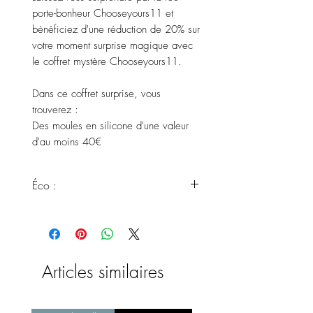
porte-bonheur Chooseyours11 et
bénéficiez d'une réduction de 20% sur
votre moment surprise magique avec
le coffret mystère Chooseyours11.
Dans ce coffret surprise, vous
trouverez :
Des moules en silicone d'une valeur
d'au moins 40€
Éco :
Ce produit est particulièrement
respectueux de l'environnement car
ces formulaires devraient autrement
être éliminés. Avec le mouvement
Articles similaires
Don't Waste, vous contribuez de
manière décisive à rendre notre
production beaucoup plus