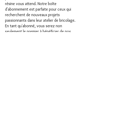
résine vous attend. Notre boîte
d'abonnement est parfaite pour ceux qui
recherchent de nouveaux projets
passionnants dans leur atelier de bricolage.
En tant qu'abonné, vous serez non
seulement le premier à bénéficier de nos
tout nouveaux produits, mais vous
bénéficierez également d'une remise allant
jusqu'à 35 %. Nos coffrets d'abonnement
conviennent aux débutants ambitieux, mais
ils ne sont pas destinés aux débutants
absolus.
C'est aussi simple que cela : choisissez
l'abonnement directement sous ce texte
ou choisissez l'abonnement annuel pour
12 mois et recevez gratuitement notre
petit calendrier de l'Avent. Une fois votre
abonnement terminé, vous pouvez
l'annuler mensuellement. Une fois votre
commande passée, vous recevrez une fois