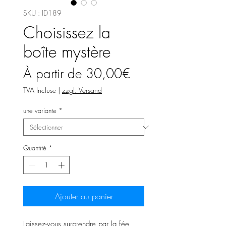
SKU : ID189
Choisissez la
boîte mystère
Prix
À partir de
30,00€
promotionnel
TVA Incluse
|
zzgl. Versand
une variante
*
Quantité
*
Ajouter au panier
Laissez-vous surprendre par la fée