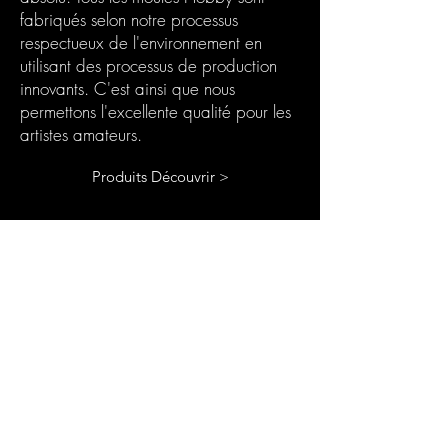
fabriqués selon notre processus
respectueux de l'environnement en
utilisant des processus de production
innovants. C'est ainsi que nous
permettons l'excellente qualité pour les
artistes amateurs.
Produits Découvrir >
Votre Box Abonnement
Résine
Le coffret d'abonnement Chooseyours11
est le cadeau idéal pour vous-même ou
pour toute personne passionnée de
bricolage. Chaque mois, un nouveau défi
passionnant dans le domaine de l'art de la
résine vous attend. Notre boîte