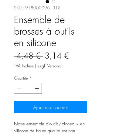
SKU : 9180000961318
Ensemble de
brosses à outils
en silicone
Prix
Prix
 4,48 € 
3,14 €
original
promotionnel
TVA Incluse
|
zzgl. Versand
Quantité
*
Ajouter au panier
Notre ensemble d'outils/pinceaux en
silicone de haute qualité est non